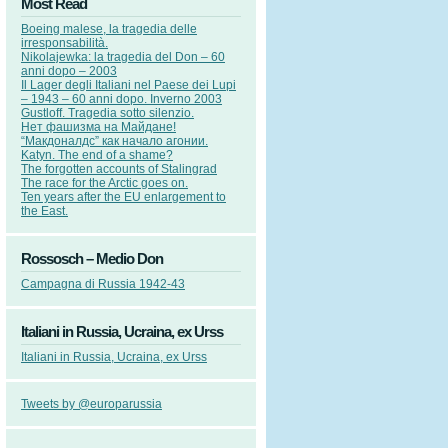
Most Read
Boeing malese, la tragedia delle
irresponsabilità.
Nikolajewka: la tragedia del Don – 60
anni dopo – 2003
Il Lager degli Italiani nel Paese dei Lupi
– 1943 – 60 anni dopo. Inverno 2003
Gustloff. Tragedia sotto silenzio.
Нет фашизма на Майдане!
“Макдоналдс” как начало агонии.
Katyn. The end of a shame?
The forgotten accounts of Stalingrad
The race for the Arctic goes on.
Ten years after the EU enlargement to
the East.
Rossosch – Medio Don
Campagna di Russia 1942-43
Italiani in Russia, Ucraina, ex Urss
Italiani in Russia, Ucraina, ex Urss
Tweets by @europarussia