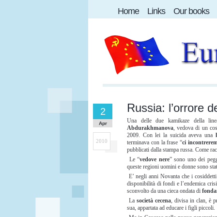
Home
Links
Our books
Russia: l’orrore d
2
Una delle due kamikaze della lin
Apr
Abdurakhmanova
, vedova di un cos
2009. Con lei la suicida aveva una
2010
terminava con la frase “
ci incontrere
pubblicati dalla stampa russa. Come racc
Le “
vedove nere
” sono uno dei peggi
queste regioni uomini e donne sono stat
E’ negli anni Novanta che i cosiddetti
disponibilità di fondi e l’endemica cr
sconvolto da una cieca ondata di
fonda
La
società cecena
, divisa in clan, è
sua, appartata ad educare i figli piccoli.