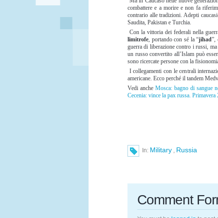
Ma in Caucaso nelle nuove generazioni,
combattere e a morire e non fa riferim
contrario alle tradizioni. Adepti caucasic
Saudita, Pakistan e Turchia.
Con la vittoria dei federali nella guerr
limitrofe
, portando con sé la “
jihad
”,
guerra di liberazione contro i russi, ma 
un russo convertito all’Islam può esser
sono ricercate persone con la fisionomi
I collegamenti con le centrali internazi
americane. Ecco perché il tandem Medve
Vedi anche
Mosca: bagno di sangue n
Cecenia: vince la pax russa. Primavera
Military
Russia
In:
,
Comment Fo