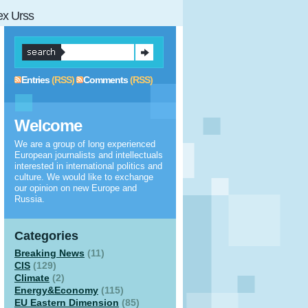
 ex Urss
Entries
(RSS)
Comments
(RSS)
Welcome
We are a group of long experienced
European journalists and intellectuals
interested in international politics and
culture. We would like to exchange
our opinion on new Europe and
Russia.
Categories
Breaking News
(11)
CIS
(129)
Climate
(2)
Energy&Economy
(115)
EU Eastern Dimension
(85)