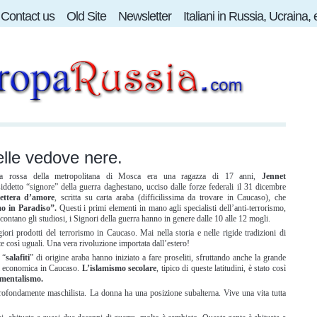
Contact us
Old Site
Newsletter
Italiani in Russia, Ucraina,
elle vedove nere.
ea rossa della metropolitana di Mosca era una ragazza di 17 anni,
Jennet
iddetto “signore” della guerra daghestano, ucciso dalle forze federali il 31 dicembre
lettera d’amore
, scritta su carta araba (difficilissima da trovare in Caucaso), che
mo in Paradiso”.
Questi i primi elementi in mano agli specialisti dell’anti-terrorismo,
ontano gli studiosi, i Signori della guerra hanno in genere dalle 10 alle 12 mogli.
ori prodotti del terrorismo in Caucaso. Mai nella storia e nelle rigide tradizioni di
e così uguali. Una vera rivoluzione importata dall’estero!
 “
salafiti
” di origine araba hanno iniziato a fare proseliti, sfruttando anche la grande
isi economica in Caucaso.
L’islamismo secolare
, tipico di queste latitudini, è stato così
mentalismo.
 profondamente maschilista. La donna ha una posizione subalterna. Vive una vita tutta