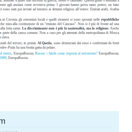
 abituate a quasi due decenni di guerra, molto è cambiato. Questa gente è abituata a
ento agli anziani come avveniva prima. I giovani hanno preso tanto potere, un fatto
i sono stati poi inviati ad istruirsi ai dettami religiosi all’estero: Emirati arabi, Arabia
a in Cecenia gli estremisti locali e quelli stranieri si sono spostati nelle
repubbliche
 che mira alla costituzione di un “emirato del Caucaso”. Non si è più di fronte ad una
alla lotta santa.
La discriminante non è più la nazionalità, ma la religione
. Anche
e parte della causa comune. Non a caso per gli attentati della metropolitana di Mosca
a slava.
onali del terrore, in primis
Al Qaeda
, sono denunciati dai russi e confermati da fonti
dev-Putin ha una brutta gatta da pelare.
el metrò
, EuropaRussia;
Russia: i falchi come risposta al terrorismo?
EuropaRussia;
 2009
, EuropaRussia.
rm