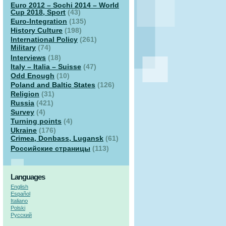
Euro 2012 – Sochi 2014 – World
Cup 2018, Sport
(43)
Euro-Integration
(135)
History Culture
(198)
International Policy
(261)
Military
(74)
Interviews
(18)
Italy – Italia – Suisse
(47)
Odd Enough
(10)
Poland and Baltic States
(126)
Religion
(31)
Russia
(421)
Survey
(4)
Turning points
(4)
Ukraine
(176)
Crimea, Donbass, Lugansk
(61)
Российские страницы
(113)
Languages
English
Español
Italiano
Polski
Русский