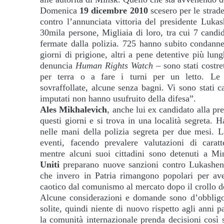
Domenica
19 dicembre 2010
scesero per le strade
contro l’annunciata vittoria del presidente Lukas
30mila persone, Migliaia di loro, tra cui 7 candi
fermate dalla polizia. 725 hanno subito condann
giorni di prigione, altri a pene detentive più lun
denuncia
Human Rights Watch
– sono stati costre
per terra o a fare i turni per un letto. Le 
sovraffollate, alcune senza bagni. Vi sono stati ca
imputati non hanno usufruito della difesa”.
Ales Mikhalevich
, anche lui ex candidato alla pre
questi giorni e si trova in una località segreta. 
nelle mani della polizia segreta per due mesi. 
eventi, facendo prevalere valutazioni di carat
mentre alcuni suoi cittadini sono detenuti a M
Uniti
preparano nuove sanzioni contro Lukashen
che invero in Patria rimangono popolari per av
caotico dal comunismo al mercato dopo il crollo d
Alcune considerazioni e domande sono d’obbligo:
solite, quindi niente di nuovo rispetto agli anni p
la comunità internazionale prenda decisioni così 