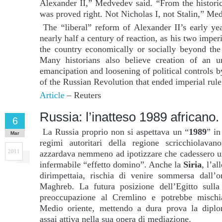
Alexander II,” Medvedev said. “From the historic
was proved right. Not Nicholas I, not Stalin,” M
The “liberal” reform of Alexander II’s early y
nearly half a century of reaction, as his two imper
the country economically or socially beyond the
Many historians also believe creation of an 
emancipation and loosening of political controls 
of the Russian Revolution that ended imperial rule
Article
– Reuters
Russia: l’inatteso 1989 africano.
6
La Russia proprio non si aspettava un “
1989
” in
Mar
regimi autoritari della regione scricchiolav
2011
azzardava nemmeno ad ipotizzare che cadessero un
infermabile “effetto domino”. Anche la
Siria
, l’a
dirimpettaia, rischia di venire sommersa dall’on
Maghreb. La futura posizione dell’Egitto sulla 
preoccupazione al Cremlino e potrebbe mischia
Medio oriente, mettendo a dura prova la diplom
assai attiva nella sua opera di mediazione.