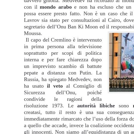
davvero ghiotta. Medvedev ha ricordato al mon
con il
mondo arabo
e non ha escluso che un q
possa essere presto fatto. Non è un caso che il 
Lavrov sia stato per consultazioni al Cairo, dove
segretario dell’Onu Ban Ki Moon ed il responsabil
Moussa.
Il capo del Cremlino è intervenuto
in prima persona alla televisione
soprattutto per scopi di politica
interna e per fare chiarezza dopo
un imprevisto scambio di battute
pepate a distanza con Putin. La
Russia, ha spiegato Medvedev, non
ha usato
il veto
al Consiglio di
Sicurezza dell’Onu, poiché
condivide le ragioni della
risoluzione 1973. Le
autorità libiche
sono
creatasi, tutto il resto è una sua conseguenza
immediatamente rimarcato che l’uso della forza d
a quello che accade, invece la coalizione occidenta
gli innocenti. Non siamo all’equidistanza di un a