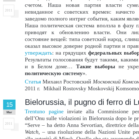
счетом. Наша новая партия власти сумел
2011
невиданное с советских времен: начисто 
заведомо полного интриг события, каким явл
Наша политическая система вползла в фазу г
приводят к обновлению власти. Они ли
состояние вещей: типа советский народ, слив
оказал высокое доверие родной партии и пра
утверждать
: на грядущих
федеральных выбо
Результаты голосования будут такими, какими
и в Белом доме…
Такие выборы
не укре
политическую систему
».
Статья
Михаил Ростовский
Московский Комсо
2011 г. Mikhail Rostovsky Moskovskij Komsomo
Bielorussia, il pugno di ferro di
15
Trentuno pagine
inviate alla Commissione per
Mar
dell’Onu sulle violazioni in Bielorussia dopo le p
2011
“Serve – ha detto Anna Sevortian, direttrice della
Watch
, – una risoluzione della Nazioni Unite p
alle autorità di Minsk. Quello che sta avvenendo d