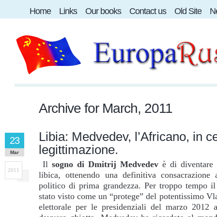
Home
Links
Our books
Contact us
Old Site
Ne
Archive for
March, 2011
Libia: Medvedev, l’Africano, in c
23
legittimazione.
Mar
Il
sogno di Dmitrij Medvedev
è di diventare m
2011
libica, ottenendo una definitiva consacrazione 
politico di prima grandezza. Per troppo tempo i
stato visto come un “protege” del potentissimo V
elettorale per le presidenziali del marzo 2012 a