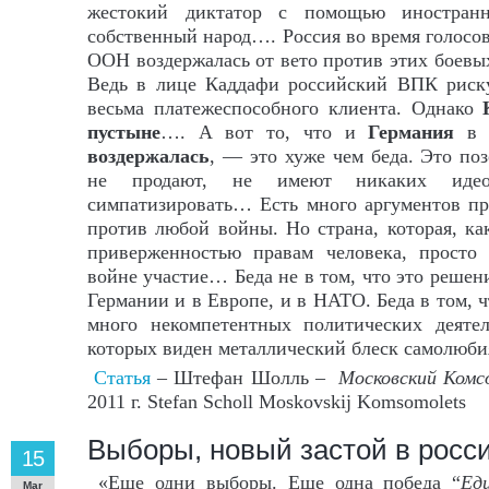
жестокий диктатор с помощью иностранн
собственный народ…. Россия во время голосов
ООН воздержалась от вето против этих боевых
Ведь в лице Каддафи российский ВПК риску
весьма платежеспособного клиента. Однако
пустыне
…. А вот то, что и
Германия
в С
воздержалась
, — это хуже чем беда. Это п
не продают, не имеют никаких идео
симпатизировать… Есть много аргументов пр
против любой войны. Но страна, которая, к
приверженностью правам человека, просто
войне участие… Беда не в том, что это решен
Германии и в Европе, и в НАТО. Беда в том, 
много некомпетентных политических деяте
которых виден металлический блеск самолюби
Статья
– Штефан Шолль –
Московский Комс
2011 г. Stefan Scholl Moskovskij Komsomolets
Выборы, новый застой в росси
15
«Еще одни выборы. Еще одна победа “
Ед
Mar