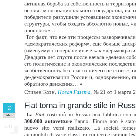
активная борьба за собственность и территори
основы многонационального государства, на эт
победители разрушили устоявшиеся экономиче
структуры, чтобы создать абсолютно новые, «к
прошлого»…
Тот факт, что все эти процессы разворачивали
«демократических реформ», еще больше диск
(именуемую теперь не иначе как «дерьмократи
Двадцать лет спустя после начала «дележа со
его политические и экономические последстви
«собственность без власти ничего не стоит», 
де-демократизации России и, одновременно, г
обратного движения… »
Стивен Коэн,
Новая Газета
, № 21 от 1 марта 2
Fiat torna in grande stile in Russ
2
La
Fiat
costruirà in Russia una fabbrica con u
Mar
300.000 autovetture
l’anno. Finora non è stato
2011
nuovo sito verrà realizzato. La società torne
automobili di varie classi tra cui jeep e camion le