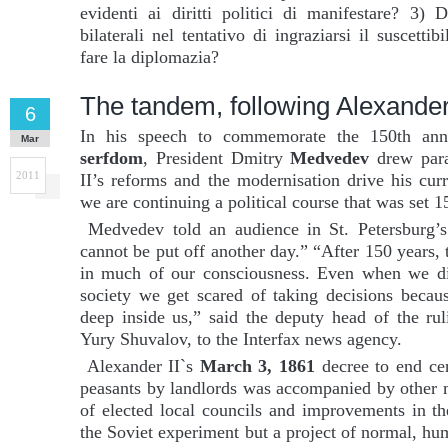
evidenti ai diritti politici di manifestare? 3) 
bilaterali nel tentativo di ingraziarsi il suscett
fare la diplomazia?
The tandem, following Alexander 
6
In his speech to commemorate the 150th ann
Mar
serfdom
, President Dmitry
Medvedev
drew para
2011
II’s reforms and the modernisation drive his cur
we are continuing a political course that was set 
Medvedev told an audience in St. Petersburg’
cannot be put off another day.” “After 150 years,
in much of our consciousness. Even when we dis
society we get scared of taking decisions becaus
deep inside us,” said the deputy head of the rul
Yury Shuvalov, to the Interfax news agency.
Alexander II`s
March 3, 1861
decree to end cen
peasants by landlords was accompanied by other m
of elected local councils and improvements in th
the Soviet experiment but a project of normal, hu