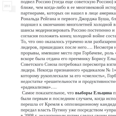
подвел Россию (тогда еще советскую Россию) 
2011
ближе, чем когда-либо в ее многовековой исто
партнерами, которых он нашел в лице америк
Рональда Рейгана и первого Джорджа Буша, бли
подошел к окончанию многолетней холодной 
шансы модернизировать Россию постепенно и 
согласия положить конец холодной войне сост
То, что оно оказалось утрачено или разбазарен
лидеров, пришедших после него…. Несмотря 
прорывы, имевшие место при Горбачеве, роль 
вскоре была отдана его преемнику Борису Ел
Советского Союза потребовал пересмотра взгля
лидера. Некогда признанного «радикалом № 1»
которому рукоплескали за его «смелость», Гор
недостатке «решительности и продуктивности»
«радикализма»….
Самое показательное, что
выборы Ельцина
п
были первым и последним случаем, когда испо
перешла от Кремля к оппозиционному кандидат
передал власть Путину уже посредством «упр
в 2008 г. аналогичным путем сделал своим п