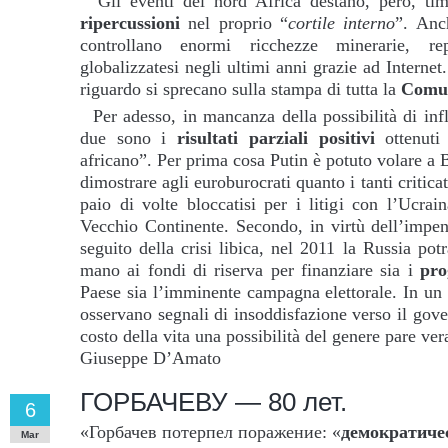
Gli eventi del nord Africa destano, però, tim
ripercussioni
nel proprio “
cortile interno
”. Anc
controllano enormi ricchezze minerarie, r
globalizzatesi negli ultimi anni grazie ad Internet. 
riguardo si sprecano sulla stampa di tutta la
Comu
Per adesso, in mancanza della possibilità di infl
due sono i
risultati parziali positivi
ottenuti
africano”. Per prima cosa Putin è potuto volare a B
dimostrare agli euroburocrati quanto i tanti critic
paio di volte bloccatisi per i litigi con l’Ucrai
Vecchio Continente. Secondo, in virtù dell’impen
seguito della crisi libica, nel 2011 la Russia po
mano ai fondi di riserva per finanziare sia i
pro
Paese sia l’imminente campagna elettorale. In un 
osservano segnali di insoddisfazione verso il gov
costo della vita una possibilità del genere pare ve
Giuseppe D’Amato
ГОРБАЧЕВУ — 80 лет.
6
«Горбачев потерпел поражение: «
демократиче
Mar