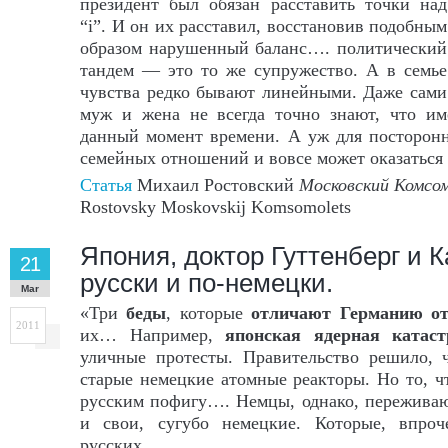
президент был обязан расставить точки над
“i”. И он их расставил, восстановив подобным
образом нарушенный баланс…. политический
тандем — это то же супружество. А в семье
чувства редко бывают линейными. Даже сами
муж и жена не всегда точно знают, что и
данный момент времени. А уж для посторон
семейных отношений и вовсе может оказаться
Статья
Михаил Ростовский
Московский Комсо
Rostovsky Moskovskij Komsomolets
Япония, доктор Гуттенберг и 
21
русски и по-немецки.
Mar
«Три
беды
, которые
отличают Германию от
2011
их… Например,
японская ядерная катаст
уличные протесты. Правительство решило, 
старые немецкие атомные реакторы. Но то, ч
русским пофигу…. Немцы, однако, переживаю
и свои, сугубо немецкие. Которые, впро
русских…