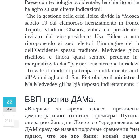
Paese con tecnologia occidentale, ha chiarito ai rus
ha agito su sue dirette indicazioni.
Che la gestione della crisi libica divida la “Mosc
sabato 19 dal clamoroso licenziamento in tronc
Tripoli, Vladimir Chanov, voluta dal presidente 
invitato dal vice-presidente Usa Biden a non 
riproponendo ai suoi elettori l’immagine del l
dell’Occidente spesso traditore. Medvedev gioc
rischiosa e finora quasi sempre perdente in
marginalizzato dai “partner” rischierebbe la rielez
Trovate il modo di partecipare militarmente anch
all’Ammiragliato di San Pietroburgo il
ministro 
Ma Medvedev gli ha già risposto indirettamente: “
ВВП против ДАМа.
22
«Впервые за время своего президент
Mar
демонстративно отчитал премьера Пути
2011
операцию Запада в Ливии со “средневековым
ДАМ сразу же назвал подобные сравнения “не
гадают,
что же это было
: новый раунд