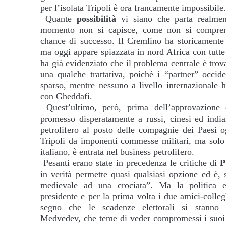
per l’isolata Tripoli è ora francamente impossibile
Quante
possibilità
vi siano che parta realm
momento non si capisce, come non si compren
chance di successo. Il Cremlino ha storicamente
ma oggi appare spiazzata in nord Africa con tutt
ha già evidenziato che il problema centrale è trov
una qualche trattativa, poiché i “partner” occid
sparso, mentre nessuno a livello internazionale h
con Gheddafi.
Quest’ultimo, però, prima dell’approvazione 
promesso disperatamente a russi, cinesi ed indian
petrolifero al posto delle compagnie dei Paesi 
Tripoli da imponenti commesse militari, ma solo 
italiano, è entrata nel business petrolifero.
Pesanti erano state in precedenza le critiche di
P
in verità permette quasi qualsiasi opzione ed è, 
medievale ad una crociata”. Ma la politica 
presidente e per la prima volta i due amici-colle
segno che le scadenze elettorali si stanno a
Medvedev, che teme di veder compromessi i suoi 