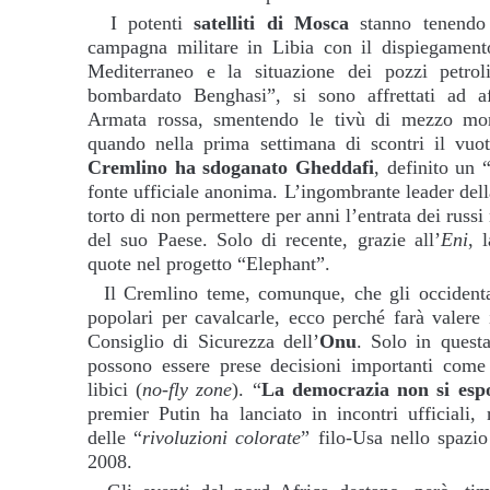
I potenti
satelliti di Mosca
stanno tenendo s
campagna militare in Libia con il dispiegamento
Mediterraneo e la situazione dei pozzi petro
bombardato Benghasi”, si sono affrettati ad aff
Armata rossa, smentendo le tivù di mezzo mon
quando nella prima settimana di scontri il vuo
Cremlino ha sdoganato Gheddafi
, definito un 
fonte ufficiale anonima. L’ingombrante leader della
torto di non permettere per anni l’entrata dei russi
del suo Paese. Solo di recente, grazie all’
Eni
, 
quote nel progetto “Elephant”.
Il Cremlino teme, comunque, che gli occidentali 
popolari per cavalcarle, ecco perché farà valere 
Consiglio di Sicurezza dell’
Onu
. Solo in quest
possono essere prese decisioni importanti come 
libici (
no-fly zone
). “
La democrazia non si esp
premier Putin ha lanciato in incontri ufficiali, 
delle “
rivoluzioni colorate
” filo-Usa nello spazio
2008.