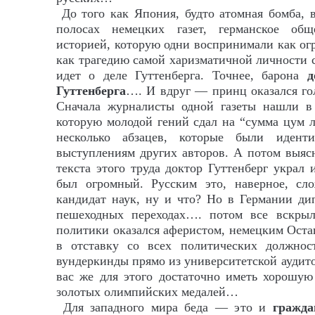
До того как Япония, будто атомная бомба, в
полосах немецких газет, германское общ
историей, которую одни воспринимали как ог
как трагедию самой харизматичной личности 
идет о деле Гуттенберга. Точнее, барона
д
Гуттенберга
…. И вдруг — принц оказался го
Сначала журналисты одной газеты нашли в
которую молодой гений сдал на “сумма цум ла
несколько абзацев, которые были идент
выступлениям других авторов. А потом выяс
текста этого труда доктор Гуттенберг укра
был огромный. Русским это, наверное, с
кандидат наук, ну и что? Но в Германии ди
пешеходных переходах…. потом все вскрыл
политики оказался аферистом, немецким Ост
в отставку со всех политических должно
вундеркинды прямо из университетской аудито
вас же для этого достаточно иметь хорошую
золотых олимпийских медалей…
Для западного мира беда — это и
гражда