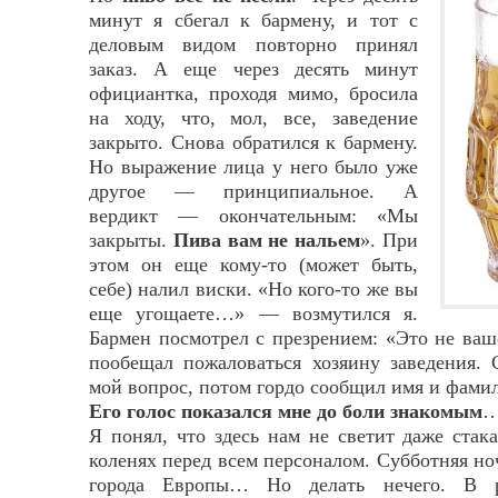
минут я сбегал к бармену, и тот с
деловым видом повторно принял
заказ. А еще через десять минут
официантка, проходя мимо, бросила
на ходу, что, мол, все, заведение
закрыто. Снова обратился к бармену.
Но выражение лица у него было уже
другое — принципиальное. А
вердикт — окончательным: «Мы
закрыты.
Пива вам не нальем
». При
этом он еще кому-то (может быть,
себе) налил виски. «Но кого-то же вы
еще угощаете…» — возмутился я.
Бармен посмотрел с презрением: «Это не ваше
пообещал пожаловаться хозяину заведения. 
мой вопрос, потом гордо сообщил имя и фам
Его голос показался мне до боли знакомым
Я понял, что здесь нам не светит даже стак
коленях перед всем персоналом. Субботняя но
города Европы… Но делать нечего. В р