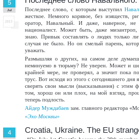
Последнее слово Навального.
5
Последнее слово, с которым выступил
Нава
Jul
жесткое. Немного корявое, без изяществ, р
2013
оратор, Навальный. И даже, наверное, не
националист. Может быть, даже мизантроп, 
знаю. Привык составлять о людях только ли
случая не было. Но он смелый парень, котор
уважать.
Размышляя о других, на самом деле думае
неминуемо в тюрьму? Не уверен. Может и шел
крайней мере, не проверял, а значит пока 
трус. Вот исходя из этого с сегодняшнего дня 
сверять свои мысли (высказывания) с этим 
том, хорош он или плох, на мой взгляд, пр
теперь подлость.
Айдер Муждабаев
зам. главного редактора «М
«Эхо Москвы»
Croatia, Ukraine. The EU stran
4