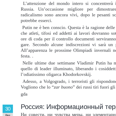
L’attenzione del mondo intero si concentrerà 
Russia. Un’occasione migliore per dimostrar
radicalismo sono ancora vivi, dopo le pesanti sc
potrebbe esserci.
Putin ne è ben conscio. Questa è la ragione delle 
che atleti, tifosi ed addetti ai lavori dovranno so
ore di coda per il controllo documenti serviranno
gare. Secondo alcune indiscrezioni vi sarà un po
All’apparenza le prossime Olimpiadi invernali 
festa. .
Nelle ultime due settimane Vladimir Putin ha mo
quello di leader illuminato, liberando i cosiddetti
l’odiatissimo oligarca Khodorkovskij.
Adesso, a Volgogrado, i terroristi gli rispondo
Vogliono che lo “
zar buono
” dei russi tiri fuori gli
gda
Россия: Информационный тер
30
Ни совести, ни чувства меры, ни элементарн
Dec