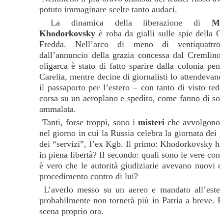
potuto immaginare scelte tanto audaci.
La dinamica della liberazione di
Mi
Khodorkovsky
è roba da gialli sulle spie della 
Fredda. Nell’arco di meno di ventiquattr
dall’annuncio della grazia concessa dal Cremlino
oligarca è stato di fatto sparire dalla colonia pen
Carelia, mentre decine di giornalisti lo attendevan
il passaporto per l’estero – con tanto di visto te
corsa su un aeroplano e spedito, come fanno di so
ammalata.
Tanti, forse troppi, sono i
misteri
che avvolgono 
nel giorno in cui la Russia celebra la giornata dei
dei “servizi”, l’ex Kgb. Il primo: Khodorkovsky ha 
in piena libertà? Il secondo: quali sono le vere cond
è vero che le autorità giudiziarie avevano nuovi 
procedimento contro di lui?
L’averlo messo su un aereo e mandato all’ester
probabilmente non tornerà più in Patria a breve. 
scena proprio ora.