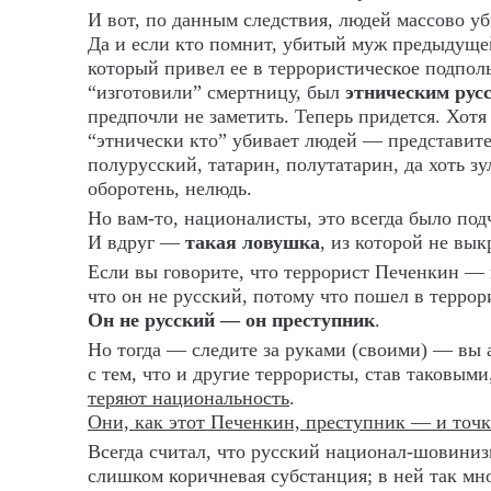
И вот, по данным следствия, людей массово у
Да и если кто помнит, убитый муж предыдуще
который привел ее в террористическое подполье
“изготовили” смертницу, был
этническим рус
предпочли не заметить. Теперь придется. Хотя
“этнически кто” убивает людей — представите
полурусский, татарин, полутатарин, да хоть з
оборотень, нелюдь.
Но вам-то, националисты, это всегда было по
И вдруг —
такая ловушка
, из которой не вык
Если вы говорите, что террорист Печенкин — 
что он не русский, потому что пошел в террори
Он не русский — он преступник
.
Но тогда — следите за руками (своими) — вы 
с тем, что и другие террористы, став таковыми
теряют национальность
.
Они, как этот Печенкин, преступник — и точк
Всегда считал, что русский национал-шовини
слишком коричневая субстанция; в ней так мн