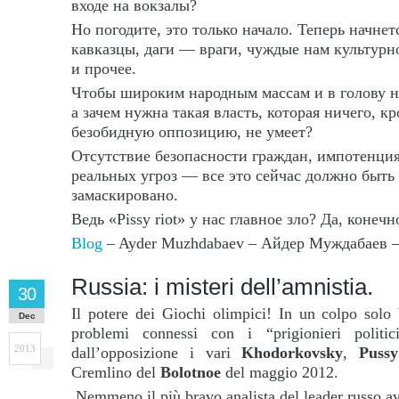
входе на вокзалы?
Но погодите, это только начало. Теперь начнет
кавказцы, даги — враги, чуждые нам культурн
и прочее.
Чтобы широким народным массам и в голову 
а зачем нужна такая власть, которая ничего, к
безобидную оппозицию, не умеет?
Отсутствие безопасности граждан, импотенци
реальных угроз — все это сейчас должно быть
замаскировано.
Ведь «Pissy riot» у нас главное зло? Да, конечн
Blog
– Ayder Muzhdabaev – Айдер Муждабаев
Russia: i misteri dell’amnistia.
30
Il potere dei Giochi olimpici! In un colpo solo 
Dec
problemi connessi con i “prigionieri politi
2013
dall’opposizione i vari
Khodorkovsky
,
Pussy
Cremlino del
Bolotnoe
del maggio 2012.
Nemmeno il più bravo analista del leader russo a