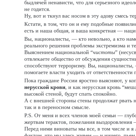
быдлячей ненависти, что для серьезного идео
не годится.
Ну, вот и ткнул вас носом в эту адову смесь т
Кстати, в том, что он и ему подобные появили
есть и наша общая, и ваша конкретная — наци
Вы, националисты, — кто невольно, а кто нам
реального решения проблемы экстремизма и т
Выяснением национальной “
чистоты
” (несус
отвлекаете общество от обсуждения сущностн
способствуют терроризму. Вы, националисты,
помогаете власти уходить от ответственности 
Пока граждане России яростно выясняют, у ко
нерусской крови
, и как нерусская кровь “меш
высокой стеной, будут спать спокойно.
А с внешней стороны стены продолжат рвать н
так и в переносном смысле.
P.S. От меня и всех членов моей семьи — глу
жертвам терактов, пожелания выздоровления
Перед ними виноваты мы все, в том числе и я 
фактом, что мы здесь живем — и ничего, пьем,