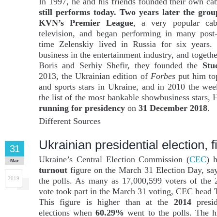
In 1997, he and his friends founded their own ca
still performs today. Two years later the gro
KVN’s Premier League
, a very popular ca
television, and began performing in many post-
time Zelenskiy lived in Russia for six years
business in the entertainment industry, and togethe
Boris and Serhiy Shefir, they founded the
Stu
2013, the Ukrainian edition of
Forbes
put him to
and sports stars in Ukraine, and in 2010 the wee
the list of the most bankable showbusiness stars,
running for presidency
on
31 December 2018
.
Different Sources
Ukrainian presidential election, f
31
Ukraine’s Central Election Commission (
CEC
) 
Mar
turnout
figure on the March 31 Election Day, s
2019
the polls. As many as 17,000,599 voters of the 2
vote took part in the March 31 voting, CEC head T
This figure is higher than at the
2014
presid
elections when
60.29%
went to the polls. The h