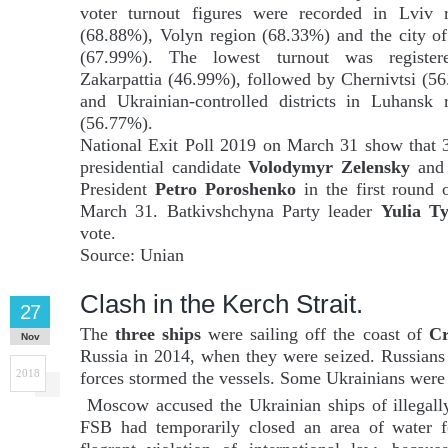
voter turnout figures were recorded in Lviv 
(68.88%), Volyn region (68.33%) and the city o
(67.99%). The lowest turnout was register
Zakarpattia (46.99%), followed by Chernivtsi (5
and Ukrainian-controlled districts in Luhansk 
(56.77%).
National Exit Poll 2019 on March 31 show that 
presidential candidate
Volodymyr Zelensky
and 
President
Petro Poroshenko
in the first round o
March 31. Batkivshchyna Party leader
Yulia T
vote.
Source: Unian
Clash in the Kerch Strait.
27
The
three ships
were sailing off the coast of
C
Nov
Russia in 2014, when they were seized. Russians o
2018
forces stormed the vessels. Some Ukrainians were 
Moscow accused the Ukrainian ships of illegally 
FSB had temporarily closed an area of water fo