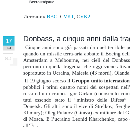
Всего избрано
Источник
BBC,
С
VK1
, C
VK2
Donbass, a cinque anni dalla tr
17
Cinque anni sono già passati da quel terribile p
Jul
quando un missile terra-aria abbatté il Boeing del
2019
Amsterdam a Melbourne, nei cieli del Donbass 
perirono in quella tragedia, che oggi viene attiv
soprattutto in Ucraina, Malesia (43 morti), Olanda
Il 19 giugno scorso il
Gruppo unito internaziona
pubblici i primi quattro nomi dei sospettati nel
russi ed un ucraino. Igor Girkin (conosciuto com
tutti essendo stato il “ministro della Difesa”
Donetsk. Gli altri sono il vice di Strelkov, Sergh
Khmury); Oleg Pulatov (Giurza) ex militare del GR
di Mosca. E l’ucraino Leonid Kharchenko, capo 
all’Est.