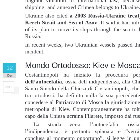
flagrant violation of international law, becau
shipping, and annexed Crimea belongs to Ukraine
Ukraine also cited
a 2003 Russia-Ukraine treat
Kerch Strait and Sea of Azov
. It said it had i
of its plan to move its ships through the sea to
Russia.
In recent weeks, two Ukrainian vessels passed th
incident.
Mondo Ortodosso: Kiev e Mosca 
12
Costantinopoli ha iniziato la procedura p
Oct
dell’autocefalia
, ossia dell’indipendenza, alla Ch
2018
Santo Sinodo della Chiesa di Costantinopoli, che
tra ortodossi, ha definito nulla la sua preceden
concedere al Patriarcato di Mosca la giurisdizione
metropolia di Kiev. Contemporaneamente ha tolto
capo della Chiesa ucraina Filarete, imposto dai rus
La strada verso l’autocefalia, ossia
l’indipendenza, è pertanto spianata e “verrà
conclusa al momento opportuno”, si legge in un