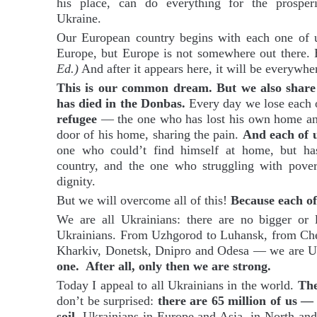
his place, can do everything for the prosper
Ukraine.
Our European country begins with each one of 
Europe, but Europe is not somewhere out there.
Ed.)
And after it appears here, it will be everywhe
This is our common dream. But we also share
has died in the Donbas.
Every day we lose each 
refugee
— the one who has lost his own home an
door of his home, sharing the pain.
And each of 
one who could’t find himself at home, but ha
country, and the one who struggling with pover
dignity.
But we will overcome all of this!
Because each of
We are all Ukrainians: there are no bigger or le
Ukrainians. From Uzhgorod to Luhansk, from Cher
Kharkiv, Donetsk, Dnipro and Odesa — we are U
one. After all, only then we are strong.
Today I appeal to all Ukrainians in the world.
The
don’t be surprised:
there are 65 million of us —
soil.
Ukrainians in Europe and Asia, in North and