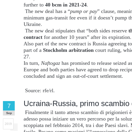
further to
40 bcm in 2021-24
.
The new deal has a “
pump or pay
” clause, meani
minimum gas-transit fee even if it doesn’t pump t
Ukraine.
The new deal stipulates that “both sides reserve
t
contract
for another 10 years” after its expiration.
Also part of the new contract is Russia agreeing to
part of a
Stockholm
arbitration
court ruling, wh
27.
In turn,
Naftogaz
has promised to release seized a
Europe and both parties have agreed to drop recipr
concluded and sign an out-of-court settlement.
Source: rfe/rl.
Ucraina-Russia, primo scambio di
7
Finalmente il tanto atteso scambio di prigionieri 
Sep
adesso possa iniziare un vero percorso per la soluz
2019
scoppiata nel febbraio 2014, tra i due Paesi slavi
facile. Pesano come macigni l’“annessione della C