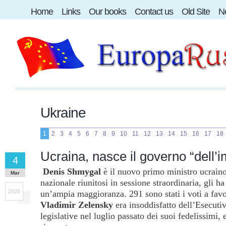
Home
Links
Our books
Contact us
Old Site
Ne
Ukraine
1
2
3
4
5
6
7
8
9
10
11
12
13
14
15
16
17
18
Ucraina, nasce il governo “dell’i
4
Denis Shmygal
è il nuovo primo ministro ucraino
Mar
nazionale riunitosi in sessione straordinaria, gli h
2020
un’ampia maggioranza. 291 sono stati i voti a favo
Vladimir Zelensky
era insoddisfatto dell’Esecutiv
legislative nel luglio passato dei suoi fedelissimi,