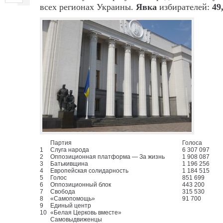
всех регионах Украины.
Явка
избирателей:
49
Партия
Голоса
1
Слуга народа
6 307 097
2
Оппозиционная платформа — За жизнь
1 908 087
3
Батькивщина
1 196 256
4
Европейская солидарность
1 184 515
5
Голос
851 699
6
Оппозиционный блок
443 200
7
Свобода
315 530
8
«Самопомощь»
91 700
9
Единый центр
10
«Белая Церковь вместе»
Самовыдвиженцы