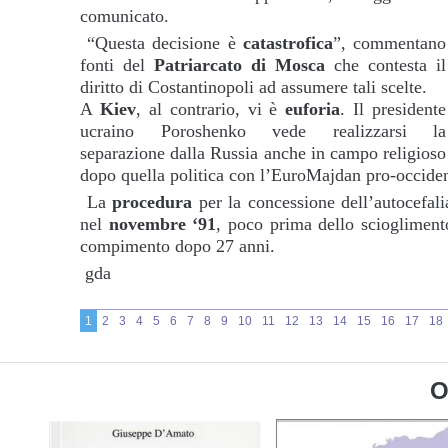
comunicato.
“Questa decisione è
catastrofica
”, commentano
fonti del
Patriarcato di Mosca
che contesta il
diritto di Costantinopoli ad assumere tali scelte.
A
Kiev
, al contrario, vi è
euforia
. Il presidente
ucraino Poroshenko vede realizzarsi la
separazione dalla Russia anche in campo religioso
dopo quella politica con l’EuroMajdan pro-occiden
La
procedura
per la concessione dell’autocefali
nel
novembre ‘91
, poco prima dello sciogliment
compimento dopo 27 anni.
gda
1
2
3
4
5
6
7
8
9
10
11
12
13
14
15
16
17
18
O