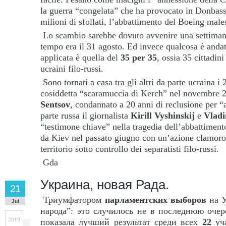
la guerra “congelata” che ha provocato in Donbass
milioni di sfollati, l’abbattimento del Boeing mal
Lo scambio sarebbe dovuto avvenire una settimana
tempo era il 31 agosto. Ed invece qualcosa è anda
applicata è quella del
35 per 35
, ossia 35 cittadini
ucraini filo-russi.
Sono tornati a casa tra gli altri da parte ucraina i 
cosiddetta “scaramuccia di Kerch” nel novembre 2
Sentsov
, condannato a 20 anni di reclusione per “a
parte russa il giornalista
Kirill Vyshinskij
e
Vlad
“testimone chiave” nella tragedia dell’abbattiment
da Kiev nel passato giugno con un’azione clamoros
territorio sotto controllo dei separatisti filo-russi.
Gda
Украина, новая Рада.
21
Триумфатором
парламентских выборов
на У
Jul
народа”: это случилось не в последнюю очере
2019
показала лучший результат среди всех
22
уча