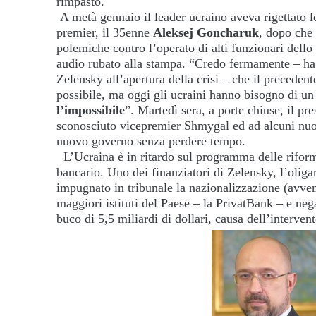
rimpasto.
A metà gennaio il leader ucraino aveva rigettato l
premier, il 35enne
Aleksej Goncharuk
, dopo che 
polemiche contro l’operato di alti funzionari dello
audio rubato alla stampa. “Credo fermamente – ha 
Zelensky all’apertura della crisi – che il precedente
possibile, ma oggi gli ucraini hanno bisogno di un
l’impossibile
”. Martedì sera, a porte chiuse, il pr
sconosciuto vicepremier Shmygal ed ad alcuni nuov
nuovo governo senza perdere tempo.
L’Ucraina è in ritardo sul programma delle riforme
bancario. Uno dei finanziatori di Zelensky, l’olig
impugnato in tribunale la nazionalizzazione (avve
maggiori istituti del Paese – la PrivatBank – e neg
buco di 5,5 miliardi di dollari, causa dell’intervent