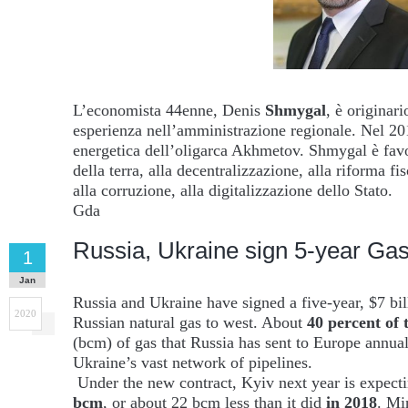
L’economista 44enne, Denis
Shmygal
, è originar
esperienza nell’amministrazione regionale. Nel 20
energetica dell’oligarca Akhmetov. Shmygal è favo
della terra, alla decentralizzazione, alla riforma fis
alla corruzione, alla digitalizzazione dello Stato.
Gda
Russia, Ukraine sign 5-year Gas
1
Jan
Russia and Ukraine have signed a five-year, $7 bill
2020
Russian natural gas to west. About
40 percent of 
(bcm) of gas that Russia has sent to Europe annual
Ukraine’s vast network of pipelines.
Under the new contract, Kyiv next year is expecti
bcm
, or about 22 bcm less than it did
in 2018
. Mi