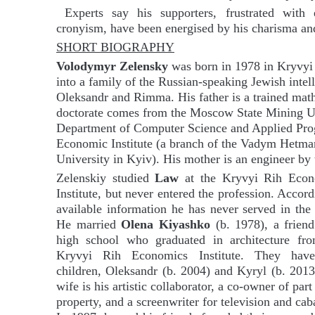
Experts say his supporters, frustrated with e
cronyism, have been energised by his charisma a
SHORT BIOGRAPHY
Volodymyr Zelensky
was born in 1978 in Kryvyi 
into a family of the Russian-speaking Jewish intell
Oleksandr and Rimma. His father is a trained math
doctorate comes from the Moscow State Mining Un
Department of Computer Science and Applied Pro
Economic Institute (a branch of the Vadym Hetm
University in Kyiv). His mother is an engineer by 
Zelenskiy studied
Law
at the Kryvyi Rih Econ
Institute, but never entered the profession. Accord
available information he has never served in the
He married
Olena Kiyashko
(b. 1978), a frien
high school who graduated in architecture fr
Kryvyi Rih Economics Institute. They hav
children, Oleksandr (b. 2004) and Kyryl (b. 2013
wife is his artistic collaborator, a co-owner of part
property, and a screenwriter for television and cab