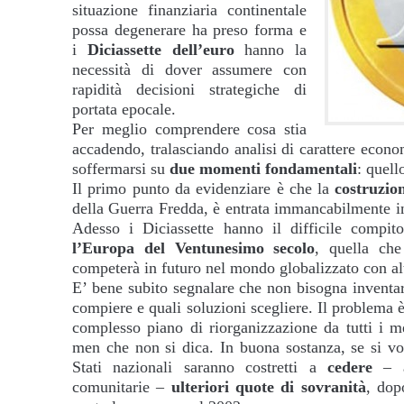
situazione finanziaria continentale
possa degenerare ha preso forma e
i
Diciassette dell’euro
hanno la
necessità di dover assumere con
rapidità decisioni strategiche di
portata epocale.
Per meglio comprendere cosa stia
accadendo, tralasciando analisi di carattere econ
soffermarsi su
due momenti fondamentali
: quel
Il primo punto da evidenziare è che la
costruzio
della Guerra Fredda, è entrata immancabilmente in 
Adesso i Diciassette hanno il difficile compito 
l’Europa del Ventunesimo secolo
, quella ch
competerà in futuro nel mondo globalizzato con altr
E’ bene subito segnalare che non bisogna inventar
compiere e quali soluzioni scegliere. Il problema è
complesso piano di riorganizzazione da tutti i m
men che non si dica. In buona sostanza, se si vor
Stati nazionali saranno costretti a
cedere
– a 
comunitarie –
ulteriori quote di sovranità
, dop