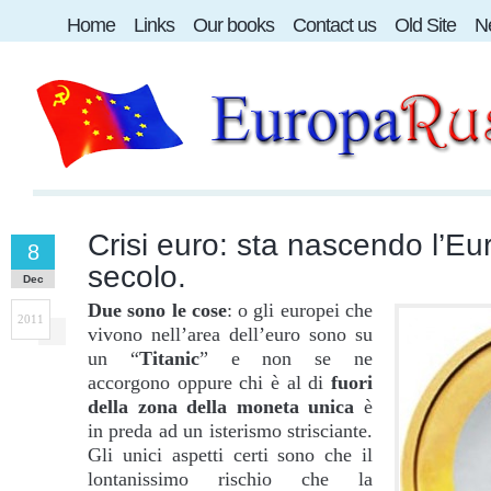
Home
Links
Our books
Contact us
Old Site
Ne
Crisi euro: sta nascendo l’Eu
8
secolo.
Dec
Due sono le
cose
: o gli europei che
2011
vivono nell’area dell’euro sono su
un “
Titanic
” e non se ne
accorgono oppure chi è al di
fuori
della zona della moneta unica
è
in preda ad un isterismo strisciante.
Gli unici aspetti certi sono che il
lontanissimo rischio che la