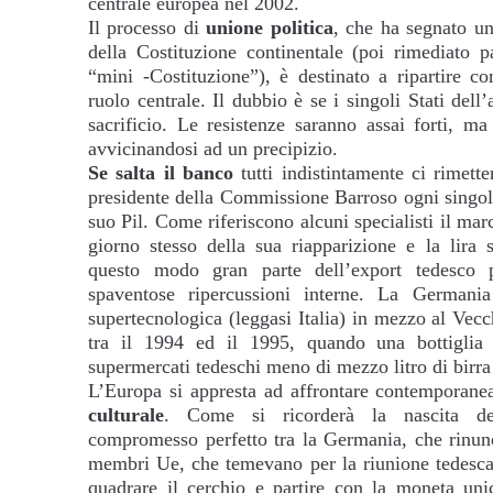
centrale europea nel 2002.
Il processo di
unione politica
, che ha segnato un
della Costituzione continentale (poi rimediato p
“mini -Costituzione”), è destinato a ripartire 
ruolo centrale. Il dubbio è se i singoli Stati dell
sacrificio. Le resistenze saranno assai forti, m
avvicinandosi ad un precipizio.
Se salta il
banco
tutti indistintamente ci rimet
presidente della Commissione Barroso ogni singol
suo Pil. Come riferiscono alcuni specialisti il ma
giorno stesso della sua riapparizione e la lir
questo modo gran parte dell’export tedesco p
spaventose ripercussioni interne. La Germani
supertecnologica (leggasi Italia) in mezzo al Ve
tra il 1994 ed il 1995, quando una bottiglia 
supermercati tedeschi meno di mezzo litro di birra
L’Europa si appresta ad affrontare contemporan
culturale
. Come si ricorderà la nascita del
compromesso perfetto tra la Germania, che rinunc
membri Ue, che temevano per la riunione tedesca.
quadrare il cerchio e partire con la moneta unic