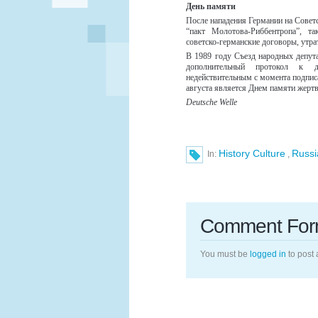
День памяти
После нападения Германии на Совет
“пакт Молотова-Риббентропа”, т
советско-германские договоры, утра
В 1989 году Съезд народных депут
дополнительный протокол к 
недействительным с момента подпис
августа является Днем памяти жертв
Deutsche Welle
History Culture
Russi
In:
,
Comment Fo
You must be
logged in
to post