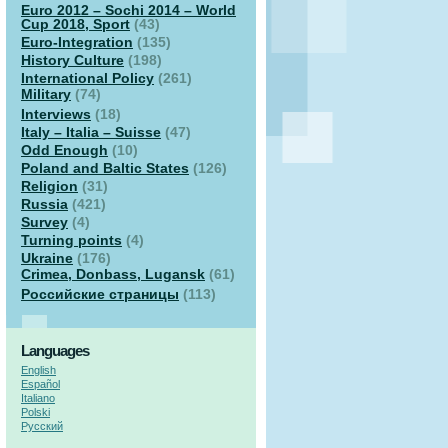
Euro 2012 – Sochi 2014 – World
Cup 2018, Sport
(43)
Euro-Integration
(135)
History Culture
(198)
International Policy
(261)
Military
(74)
Interviews
(18)
Italy – Italia – Suisse
(47)
Odd Enough
(10)
Poland and Baltic States
(126)
Religion
(31)
Russia
(421)
Survey
(4)
Turning points
(4)
Ukraine
(176)
Crimea, Donbass, Lugansk
(61)
Российские страницы
(113)
Languages
English
Español
Italiano
Polski
Русский