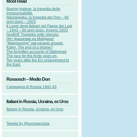
Most Read
Boeing malese, la tragedia delle
irresponsabilità.
Nikolajewka: la tragedia del Don – 60
anni dopo – 2003
Il Lager degli Italiani nel Paese dei Lupi
– 1943 – 60 anni dopo. Inverno 2003
Gustloff. Tragedia sotto silenzio.
Нет фашизма на Майдане!
“Макдоналдс” как начало агонии.
Katyn. The end of a shame?
The forgotten accounts of Stalingrad
The race for the Arctic goes on.
Ten years after the EU enlargement to
the East.
Rossosch – Medio Don
Campagna di Russia 1942-43
Italiani in Russia, Ucraina, ex Urss
Italiani in Russia, Ucraina, ex Urss
Tweets by @europarussia