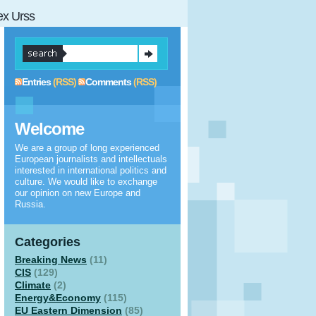
 ex Urss
Entries
(RSS)
Comments
(RSS)
Welcome
We are a group of long experienced
European journalists and intellectuals
interested in international politics and
culture. We would like to exchange
our opinion on new Europe and
Russia.
Categories
Breaking News
(11)
CIS
(129)
Climate
(2)
Energy&Economy
(115)
EU Eastern Dimension
(85)