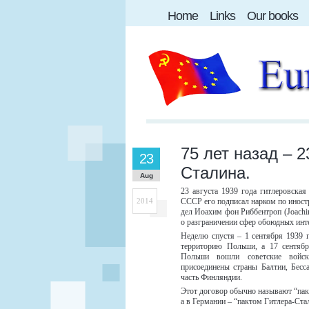
Home
Links
Our books
75 лет назад – 2
23
Сталина.
Aug
23 августа 1939 года гитлеровска
2014
СССР его подписал нарком по иност
дел Иоахим фон Риббентроп (Joachi
о разграничении сфер обоюдных инт
Неделю спустя – 1 сентября 1939 г
территорию Польши, а 17 сентябр
Польши вошли советские вой
присоединены страны Балтии, Бесс
часть Финляндии.
Этот договор обычно называют “па
а в Германии – “пактом Гитлера-Стали