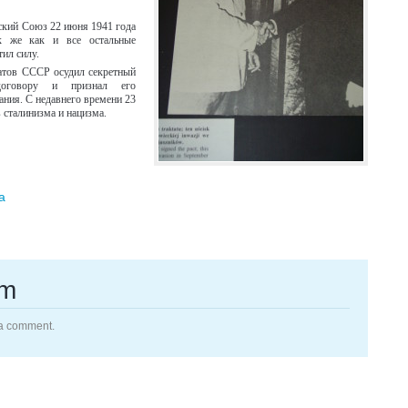
ский Союз 22 июня 1941 года
ак же как и все остальные
тил силу.
атов СССР осудил секретный
договору и признал его
ания. С недавнего времени 23
 сталинизма и нацизма.
a
rm
 a comment.