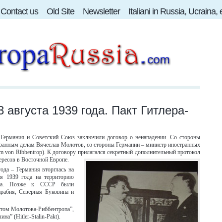
Contact us
Old Site
Newsletter
Italiani in Russia, Ucraina,
3 августа 1939 года. Пакт Гитлера-
я Германия и Советский Союз заключили договор о ненападении. Со стороны
ранным делам Вячеслав Молотов, со стороны Германии – министр иностранных
m von Ribbentrop). К договору прилагался секретный дополнительный протокол
ересов в Восточной Европе.
ода – Германия вторглась на
я 1939 года на территорию
ска. Позже к СССР были
арабия, Северная Буковина и
ктом Молотова-Риббентропа”,
на” (Hitler-Stalin-Pakt).