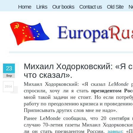
Home
Links
Our books
Contact us
Old Site
Ne
Михаил Ходорковский: «Я с
23
что сказал».
Sep
Михаил Ходорковский: «Я сказал
LeMonde
р
2014
спросили, хочу ли я стать
президентом Рос
мной такой задачи не стоит. Но если потребу
работу по преодолению кризиса и проведени
Приписывать других слов мне не надо».
Ранее LeMonde сообщила, что 20 сентября
случаю 70-летия газеты Михаил Ходорковский
ли он стать президентом России,
заявил
: «П