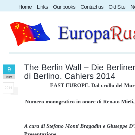
Home
Links
Our books
Contact us
Old Site
Ne
The Berlin Wall – Die Berline
9
di Berlino. Cahiers 2014
Nov
EAST EUROPE. Dal crollo del Muro 
2014
Numero monografico in onore di Renato Mieli,
A cura di Stefano Monti Bragadin e Giuseppe D
Presentazione