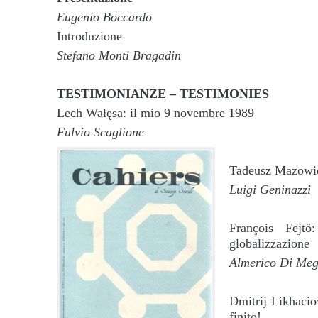
Eugenio Boccardo
Introduzione
Stefano Monti Bragadin
TESTIMONIANZE – TESTIMONIES
Lech Wałęsa: il mio 9 novembre 1989
Fulvio Scaglione
Tadeusz Mazowiec
Luigi Geninazzi
François Fejtö
globalizzazione
Almerico Di Meg
Dmitrij Likhacio
finito!