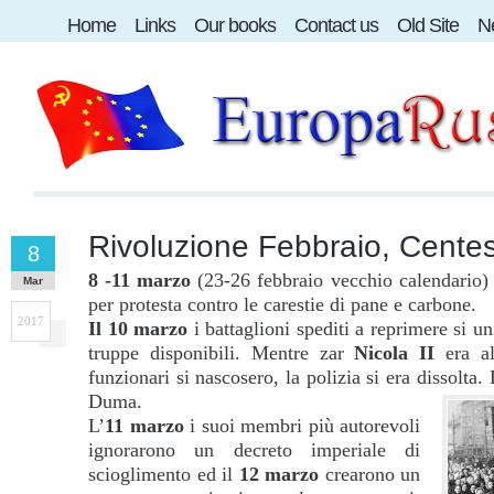
Home
Links
Our books
Contact us
Old Site
Ne
Rivoluzione Febbraio, Centes
8
8 -11 marzo
(23-26 febbraio vecchio calendario)
Mar
per protesta contro le carestie di pane e carbone.
2017
Il 10 marzo
i battaglioni spediti a reprimere si u
truppe disponibili. Mentre zar
Nicola II
era al
funzionari si nascosero, la polizia si era dissolta
Duma.
L’
11 marzo
i suoi membri più autorevoli
ignorarono un decreto imperiale di
scioglimento ed il
12 marzo
crearono un