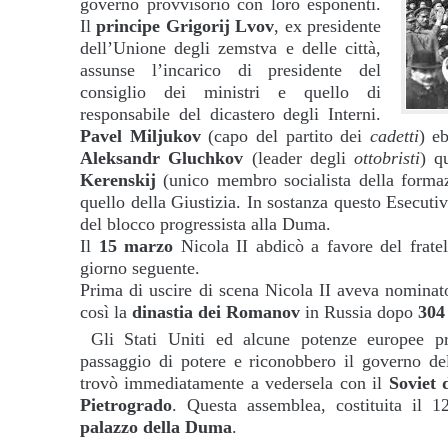
governo provvisorio con loro esponenti.
Il
principe Grigorij Lvov
, ex presidente
dell’Unione degli zemstva e delle città,
assunse l’incarico di presidente del
consiglio dei ministri e quello di
responsabile del dicastero degli Interni.
Pavel Miljukov
(capo del partito dei
cadetti
) eb
Aleksandr Gluchkov
(leader degli
ottobristi
) q
Kerenskij
(unico membro socialista della forma
quello della Giustizia. In sostanza questo Esecut
del blocco progressista alla Duma.
Il
15 marzo
Nicola II abdicò a favore del frate
giorno seguente.
Prima di uscire di scena Nicola II aveva nominat
così la
dinastia dei Romanov
in Russia dopo
304
Gli Stati Uniti ed alcune potenze europee pr
passaggio di potere e riconobbero il governo del
trovò immediatamente a vedersela con il
Soviet 
Pietrogrado
. Questa assemblea, costituita il 1
palazzo della Duma
.