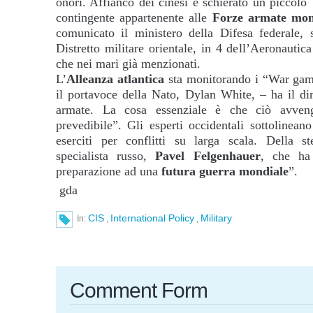
onori. Affianco dei cinesi è schierato un piccolo
contingente appartenente alle
Forze armate mon
comunicato il ministero della Difesa federale,
Distretto militare orientale, in 4 dell’Aeronautica
che nei mari già menzionati.
L’
Alleanza atlantica
sta monitorando i “War gam
il portavoce della Nato, Dylan White, – ha il dir
armate. La cosa essenziale è che ciò avveng
prevedibile”. Gli esperti occidentali sottolinea
eserciti per conflitti su larga scala. Della s
specialista russo,
Pavel Felgenhauer
, che ha
preparazione ad una
futura guerra mondiale
”.
gda
CIS
International Policy
Military
In:
,
,
Comment Form