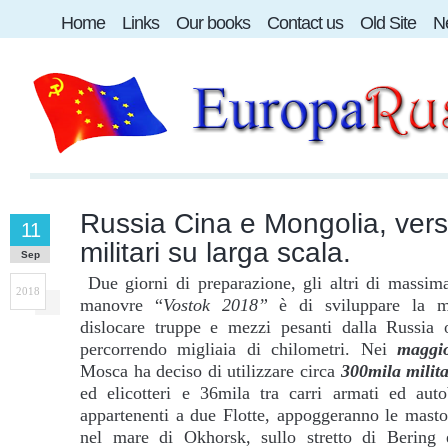
Home
Links
Our books
Contact us
Old Site
Ne
Russia Cina e Mongolia, vers
11
militari su larga scala.
Sep
Due giorni di preparazione, gli altri di massima 
2018
manovre “
Vostok 2018”
è di sviluppare la mi
dislocare truppe e mezzi pesanti dalla Russia o
percorrendo migliaia di chilometri. Nei
maggi
Mosca ha deciso di utilizzare circa
300mila milita
ed elicotteri e 36mila tra carri armati ed auto
appartenenti a due Flotte, appoggeranno le mastod
nel mare di Okhorsk, sullo stretto di Bering 