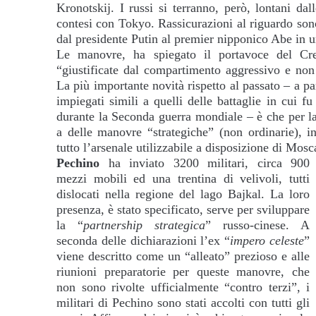
Kronotskij. I russi si terranno, però, lontani dall
contesi con Tokyo. Rassicurazioni al riguardo sono 
dal presidente Putin al premier nipponico Abe in u
Le manovre, ha spiegato il portavoce del Cr
“giustificate dal compartimento aggressivo e non
La più importante novità rispetto al passato – a p
impiegati simili a quelli delle battaglie in cui 
durante la Seconda guerra mondiale – è che per la
a delle manovre “strategiche” (non ordinarie), i
tutto l’arsenale utilizzabile a disposizione di Mos
Pechino
ha inviato 3200 militari, circa 900
mezzi mobili ed una trentina di velivoli, tutti
dislocati nella regione del lago Bajkal. La loro
presenza, è stato specificato, serve per sviluppare
la “
partnership strategica
” russo-cinese. A
seconda delle dichiarazioni l’ex “
impero celeste
”
viene descritto come un “alleato” prezioso e alle
riunioni preparatorie per queste manovre, che
non sono rivolte ufficialmente “contro terzi”, i
militari di Pechino sono stati accolti con tutti gli