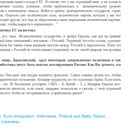
оронник нашего входа в ЕС. Я считаю, что у нас огромный шанс, и не только в
 можно сказать, основное, чтобы приблизиться к экономическому уровню
же в ментальном смысле. Войти в орбиту демократических государств, стран,
и. Окрепли уже политические силы, политические партии, которые у нас все
ходит другая: все еще не образовалась такая нормальная политическая картина.
 шанс, чтобы вырасти в нормальную…”
итику ЕС на востоке.
все- таки 40-миллионное государство, в центре Европы, как раз на границе
й опыт отношений с востоком, с Россией, Украиной, тут есть и язык, и разные
были бы таким очень выжным мостом между Россией и евросоюзом. Пока это
ношения с Россией не очень важные (хорошие), но по самой природе мы должны
, напр., Бржезинский, круг некоторых американских политиков и так
рибалтика могут быть поясом, изолирующим Россию. Как Вы думаете, это
. Она рано или поздно кончится провалом. Самое главное делать все, чтобы
 критическое положение, большие трудности, но это огромная страна. Если взять
 – это 30 биллионов долларов, США – 6, Китай – 5, а Западная Европа пол-
жности имеются, если взять западные технологии и связать с этой огромной
ть все, чтобы не отгораживаться, а приближать диалог”.
n
Euro-Integration
Interviews
Poland and Baltic States
,
,
,
,
 страницы