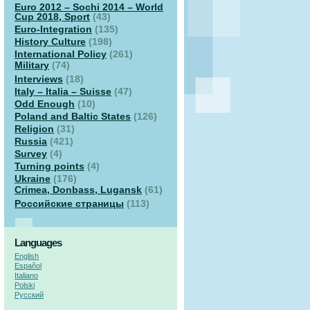
Euro 2012 – Sochi 2014 – World
Cup 2018, Sport
(43)
Euro-Integration
(135)
History Culture
(198)
International Policy
(261)
Military
(74)
Interviews
(18)
Italy – Italia – Suisse
(47)
Odd Enough
(10)
Poland and Baltic States
(126)
Religion
(31)
Russia
(421)
Survey
(4)
Turning points
(4)
Ukraine
(176)
Crimea, Donbass, Lugansk
(61)
Российские страницы
(113)
Languages
English
Español
Italiano
Polski
Русский