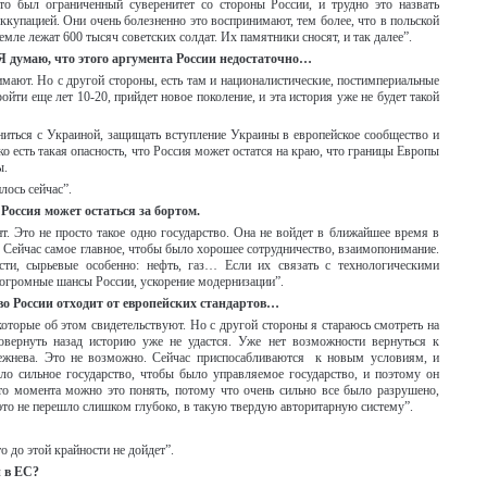
то был ограниченный суверенитет со стороны России, и трудно это назвать
ккупацией. Они очень болезненно это воспринимают, тем более, что в польской
емле лежат 600 тысяч советских солдат. Их памятники сносят, и так далее”.
Я думаю, что этого аргумента России недостаточно…
мают. Но с другой стороны, есть там и националистические, постимпериальные
ойти еще лет 10-20, прийдет новое поколение, и эта история уже не будет такой
иниться с Украиной, защищать вступление Украины в европейское сообщество и
ко есть такая опасность, что Россия может остатся на краю, что границы Европы
ы.
лось сейчас”.
Россия может остаться за бортом.
т. Это не просто такое одно государство. Она не войдет в ближайшее время в
 Сейчас самое главное, чтобы было хорошее сотрудничество, взаимопонимание.
ти, сырьевые особенно: нефть, газ… Если их связать с технологическими
 огромные шансы России, ускорение модернизации”.
во России отходит от европейских стандартов…
которые об этом свидетельствуют. Но с другой стороны я стараюсь смотреть на
овернуть назад историю уже не удастся. Уже нет возможности вернуться к
ежнева. Это не возможно. Сейчас приспосабливаются к новым условиям, и
ло сильное государство, чтобы было управляемое государство, и поэтому он
-то момента можно это понять, потому что очень сильно все было разрушено,
 это не перешло слишком глубоко, в такую твердую авторитарную систему”.
то до этой крайности не дойдет”.
 в ЕС?