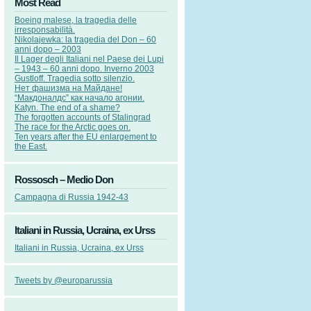
Most Read
Boeing malese, la tragedia delle
irresponsabilità.
Nikolajewka: la tragedia del Don – 60
anni dopo – 2003
Il Lager degli Italiani nel Paese dei Lupi
– 1943 – 60 anni dopo. Inverno 2003
Gustloff. Tragedia sotto silenzio.
Нет фашизма на Майдане!
“Макдоналдс” как начало агонии.
Katyn. The end of a shame?
The forgotten accounts of Stalingrad
The race for the Arctic goes on.
Ten years after the EU enlargement to
the East.
Rossosch – Medio Don
Campagna di Russia 1942-43
Italiani in Russia, Ucraina, ex Urss
Italiani in Russia, Ucraina, ex Urss
Tweets by @europarussia