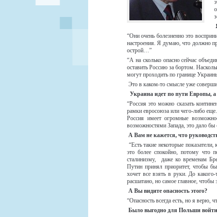
э
о
з
“Они очень болезненно это восприни
настроения. Я думаю, что должно пр
острой…”
“А на сколько опасно сейчас объед
оставить Россию за бортом. Насколь
могут проходить по границе Украин
Это в каком-то смысле уже соверши
Украина идет по пути Европы, а 
“Россия это можно сказать континен
рамки евросоюза или чего-либо еще.
Россия имеет огромные возможнос
возможностями Запада, это дало бы
А Вам не кажется, что руководст
“Есть такие некоторые показатели, 
это более спокойно, потому что п
сталинизму, даже ко временам Бр
Путин принял приоритет, чтобы бы
хочет все взять в руки. До какого
расшатано, но самое главное, чтобы
А Вы видите опасность этого?
“Опасность всегда есть, но я верю, ч
Было выгодно для Польши войти