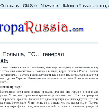
Contact us
Old Site
Newsletter
Italiani in Russia, Ucraina,
a, Польша, ЕС… генерал
005
в таком очень сложном положении, они еще находятся в ментальном плену
с огромным авторитетом и позицией в мире, вдруг остается Россия, Россия
трудностями, и в этоже время наступают такие явления, которые для них очень
происходит на Украине. Некоторые высказывания политиков Польши им тоже не
онять”.
Можно пример?
Вспоминают все время горькое прошлое, для нас оно горькое, а они видят
ругое. У нас некоторые недооценивают роль Советского Союза в разгроме
итлеровской Германии. Говорят, что одна оккупация сменилась другой. Это для
их очень болезненно. Я это понимаю и считаю, что это неправильно. Потому
то оккупация фашистская, немецкая это действительно страшная оккупация. А