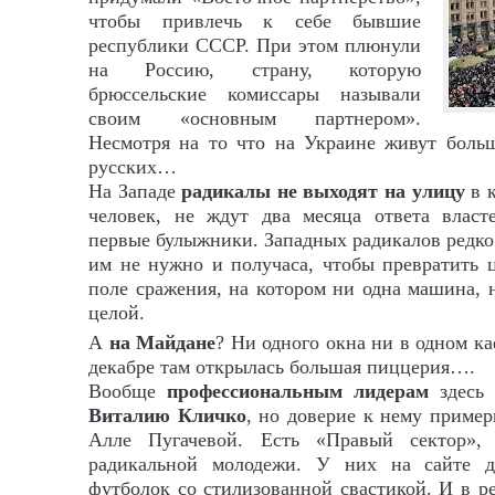
чтобы привлечь к себе бывшие
республики СССР. При этом плюнули
на Россию, страну, которую
брюссельские комиссары называли
своим «основным партнером».
Несмотря на то что на Украине живут боль
русских…
На Западе
радикалы не выходят на улицу
в к
человек, не ждут два месяца ответа власт
первые булыжники. Западных радикалов редко 
им не нужно и получаса, чтобы превратить 
поле сражения, на котором ни одна машина, н
целой.
А
на Майдане
? Ни одного окна ни в одном к
декабре там открылась большая пиццерия….
Вообще
профессиональным лидерам
здесь 
Виталию Кличко
, но доверие к нему пример
Алле Пугачевой. Есть «Правый сектор», 
радикальной молодежи. У них на сайте д
футболок со стилизованной свастикой. И в р