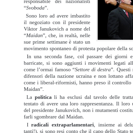
responsabile dei nazionalisti
“
Svoboda
”.
Sono loro ad avere imbastito
il negoziato con il presidente
Viktor Janukovich a nome del
“
Maidan
”, che, in realtà, nelle
sue prime settimane è stato un
movimento spontaneo di protesta popolare della soc
In una seconda fase, col passare dei giorni 
barricate, si sono aggiunti i movimenti legati al
come l’ormai famoso “
Settore di destra
”. Questi 
difensori della nazione ucraina e non lottano aff
come i liberal-riformisti, hanno preso il controllo
Maidan”.
La
politica
li ha esclusi dal tavolo delle tratt
tentato di avere una loro rappresentanza. Il loro
del presidente Janukovich, non i mutamenti costituz
farli sgombrare dal Maidan.
I
radicali extraparlamentari
, insieme ai del
tanti!), si sono resi conto che il capo dello Stato t