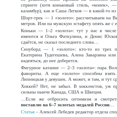
спринте (хотя коньковый стиль, «конек», —
каламбур), как и Саша Легков — в какой-то из
Шорт-трек — 1 «золото»: рассчитываем на Ви
метров. Или на мужскую эстафету опять же с е
Коньки — 1–2 «золота»: тут у нас в числ
имеются и Ольга Фаткулина, и Денис Юско
сдаётся, не сказал последнего слова…
Сноуборд — 1 «золото»: кто-то из трех 
Екатерина Тудегешева, Алена Заварзина или
надеяться, до нее доберется.
Фигурное катание — 2–3 «золота»: пара В
фавориты. А еще «золото» способны взять
Липницкая у девушек. А может, и там, и тут с
Хоккей? Нет, не забыл. В хоккеистов, уж п
сильны нынче Канада, США и Швеция.
…Если же отбросить оптимизм и смотре
поставлю на 6–7 золотых медалей России
…
Статья
– Алексей Лебедев редактор отдела сп