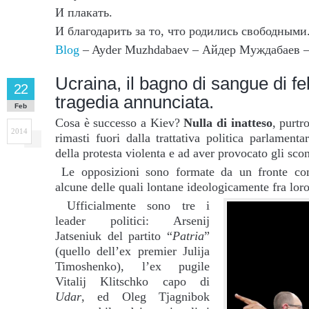
И плакать.
И благодарить за то, что родились свободными
Blog
– Ayder Muzhdabaev – Айдер Муждабаев
Ucraina, il bagno di sangue di f
22
tragedia annunciata.
Feb
Cosa è successo a Kiev?
Nulla di inatteso
, purtr
2014
rimasti fuori dalla trattativa politica parlament
della protesta violenta e ad aver provocato gli scon
Le opposizioni sono formate da un fronte c
alcune delle quali lontane ideologicamente fra loro
Ufficialmente sono tre i
leader politici: Arsenij
Jatseniuk del partito “
Patria
”
(quello dell’ex premier Julija
Timoshenko), l’ex pugile
Vitalij Klitschko capo di
Udar
, ed Oleg Tjagnibok