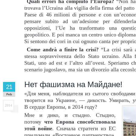
Quali errori ha compiuto l’Europa?
“Non ha c
trovava l’Ucraina alla vigilia della firma del patt
Paese di 46 milioni di persone e con un’econo
pensare subito ad un’adesione per difender
opposizioni, l’Ue ha trasformato una questi
geopolitico. E poi manca un centro unico diploma
Si sentono dei cori in cui ognuno canta per propri
Come andrà a finire la crisi?
“La crisi sarà a
stessa sopravvivenza dello Stato ucraino. Alla
Stati, uno ad est e l’altro all’ovest. Speriamo c
scenario jugoslavo, ma sia un divorzio alla cecosl
Нет фашизма на Майдане!
21
«Для меня, наблюдателя из сытого свободами 
Feb
творится на Украине, — дикость. Умирать, уб
2014
В сердце Европы, в 2014 году?
Мне и дико, и стыдно. Стыдно,
потому
что Европа способствовала
этой войне
. Сначала стратеги из ЕС
придумали «Восточное партнерство»,