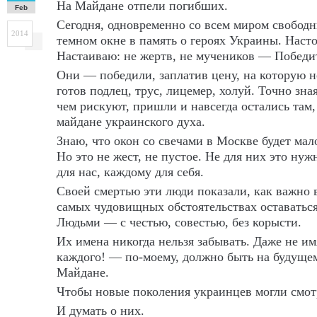
На Майдане отпели погибших.
Feb
Сегодня, одновременно со всем миром свободн
2014
темном окне в память о героях Украины. Наст
Настаиваю: не жертв, не мучеников — Победи
Они — победили, заплатив цену, на которую н
готов подлец, трус, лицемер, холуй. Точно зная
чем рискуют, пришли и навсегда остались там,
майдане украинского духа.
Знаю, что окон со свечами в Москве будет мал
Но это не жест, не пустое. Не для них это нужн
для нас, каждому для себя.
Своей смертью эти люди показали, как важно 
самых чудовищных обстоятельствах оставатьс
Людьми — с честью, совестью, без корысти.
Их имена никогда нельзя забывать. Даже не и
каждого! — по-моему, должно быть на будуще
Майдане.
Чтобы новые поколения украинцев могли смотр
И думать о них.