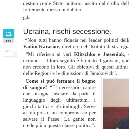
destino come Stato unitario, uscito dal crollo de
fortemente messo in dubbio.
gda
Ucraina, rischi secessione.
21
“Non tutti hanno fiducia nei leader politici dell
Feb
Vadim Karasiov
, direttore dell’Istituto di strateg
2014
“Mi riferisco ai vari
Klitschko e Jatseniuk
, 
ucraino -. Il loro seguito è limitato. I giovani, que
non credono in loro. Gli obiettivi di questi ultimi
delle Regioni e le dimissioni di Janukovich”.
Come si può fermare il bagno
di sangue?
“E’ necessario capire
che bisogna lasciare da parte il
linguaggio degli ultimatum, i
giochi tattici e gli imbrogli. Serve
al più presto un compromesso per
salvare il Paese. La gente non
crede più a questa classe politica”.