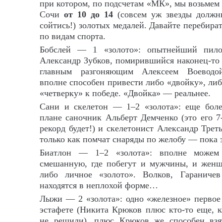
при котором, по подсчетам «МК», мы возьмем
Сочи
от 10 до 14
(совсем уж звезды должн
сойтись!) золотых медалей. Давайте перебира
по видам спорта.
Бобслей — 1 «золото»: опытнейший пило
Александр Зубков, помирившийся наконец-то
главным разгоняющим Алексеем Воеводой
вполне способен привести либо «двойку», ли
«четверку» к победе. «Двойка» — реальнее.
Сани и скелетон — 1–2 «золота»: еще бол
плане саночник Альберт Демченко (это его 
рекорд будет!) и скелетонист Александр Трет
только как помчат снаряды по желобу — пока з
Биатлон — 1–2 «золота»: вполне можем 
смешанную, где побегут и мужчины, и жен
либо личное «золото». Волков, Гаранич
находятся в неплохой форме…
Лыжи — 2 «золота»: одно «железное» первое
эстафете (Никита Крюков плюс кто-то еще, 
не решили), плюс Крюков же способен взя