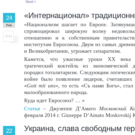
Next >
«Интернационал» традиционн
24
«Национализм шагает по Европе. Затянувш
Feb
спровоцировал широкую волну недоволь
2014
отношению и к собственным правительств
институтам Евросоюза. Двум из самых древни
и Великобритании, угрожает сепаратизм.
Кажется, что ужасные уроки ХХ века н
трагический коктейль из экономической 
породил тоталитаризм. Следующим логически
войне было появление лидеров, считавших 
«
Gott
mit
uns
», то есть «Съ нами Богъ», ста
малообразованного народа.
Куда идет Евросоюз? … »
Статья
– Джузеппе Д’Амато
Московский К
февраля 2014 г. Giuseppe D’Amato Moskovskij 
Украина, слава свободным гер
22