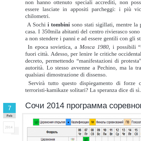
non hanno ottenuto speciali accrediti, non pos
essere lasciate in appositi parcheggi: i più vi
chilometri.
A Sochi
i tombini
sono stati sigillati, mentre la
casa. I 350mila abitanti del centro rivierasco sono s
a non stendere i panni e ad essere gentili con gli st
In epoca sovietica, a
Mosca 1980
, i possibili
fuori città. Adesso, per lenire le critiche occident
decreto, permettendo “manifestazioni di protesta
autorità. Lo stesso avvenne a Pechino, ma la tra
qualsiasi dimostrazione di dissenso.
Servirà tutto questo dispiegamento di forze co
terroristi-kamikaze solitari? La speranza dice di sì.
Cочи 2014 программа соревно
7
Feb
2014