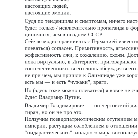
настоящих людей,
настоящие эмоции.
Судя по тенденциям и симптомам, ничего наст
будет только / исключительно пропаганда в фо
циничных, чем в позднем СССР.
Сейчас модно сравнивать с Германией известн
плеваться) согласен. Примитивность, агресси
эффективность лжи, к сожалению, схожи. Дост
пока виртуально, в Интернете, приговаривают 
соотечественники, всего лишь обсуждая всего 
не при чем, мы пришли к Олимпиаде уже хоро
есть мы — и есть “чужаки”, враги.
Но (здесь тоже можно плеваться) я вовсе не с
будет Владимир Путин.
Владимир Владимирович — он чертовский диав
тиран, но он не про это.
Ползучим псевдопатриотическим отупением м
империи, растущим озлоблением в отношении
“пидарастического” западного мира воспользу