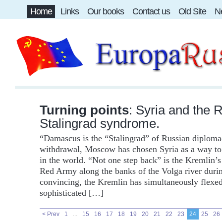
Home
Links
Our books
Contact us
Old Site
Ne
Turning points
:
Syria and the 
Stalingrad syndrome.
“Damascus is the “Stalingrad” of Russian diplomac
withdrawal, Moscow has chosen Syria as a way to 
in the world. “Not one step back” is the Kremlin’s 
Red Army along the banks of the Volga river duri
convincing, the Kremlin has simultaneously flexed
sophisticated […]
< Prev
1
...
15
16
17
18
19
20
21
22
23
24
25
26