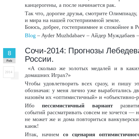
канцерогены, а после начинается рак.
Так что, дорогие друзья, смотрите Олимпиаду,
и мира на нашей гостеприимной земле.
Боюсь, добрее, гостеприимнее и спокойнее в Р
Blog
– Ayder Muzhdabaev – Айдер Муждабаев
Сочи-2014: Прогнозы Лебедев
8
России.
Feb
«А сколько же золотых медалей и в каких
2014
домашних Играх?»
Чтобы удовлетворить всех сразу, и пишу эт
обозначая: у меня лично уже выработались 
назовём их «оптимистичный» и «объективно-
Ибо
пессимистичный вариант
развити
событий рассматривать совсем не хочется — 
не может же и дома повториться ванкуверск
каюк!
Итак, начнем
со сценария оптимистичног