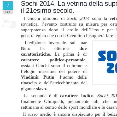
Sochi 2014, La vetrina della su
7
il 21esimo secolo.
Feb
I Giochi olimpici di
Sochi 2014
sono la
vet
2014
sovietica, l’evento costruito su misura per oste
superpotenza dopo il crollo dell’Urss e per 
geostrategico che con il Cremlino bisognerà fare i
L’edizione invernale sul mar
Nero ha ulteriori
due
caratteristiche.
La prima è di
carattere
politico-personale
,
ossia i Giochi sono il culmine e
l’elogio massimo del potere di
Vladimir Putin,
l’uomo della
rinascita e dell’arricchimento del
gigante slavo.
La seconda è di
carattere ludico
.
Sochi 20
finalmente Olimpiadi, pienamente tali, che m
settimane al centro dello sport mondiale e le daran
Il russo medio è ancora dispiaciuto per il
boic