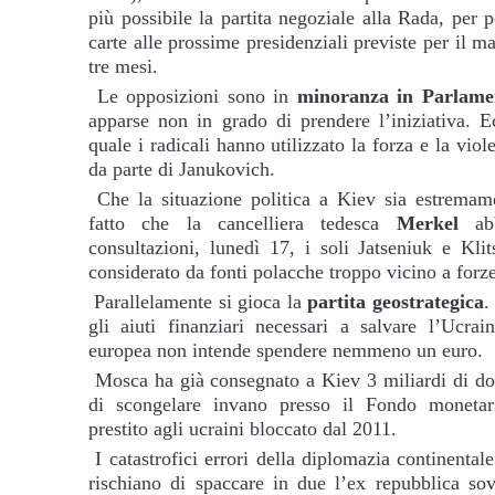
più possibile la partita negoziale alla Rada, per p
carte alle prossime presidenziali previste per il m
tre mesi.
Le opposizioni sono in
minoranza in Parlame
apparse non in grado di prendere l’iniziativa. E
quale i radicali hanno utilizzato la forza e la vio
da parte di Janukovich.
Che la situazione politica a Kiev sia estremam
fatto che la cancelliera tedesca
Merkel
abb
consultazioni, lunedì 17, i soli Jatseniuk e Kli
considerato da fonti polacche troppo vicino a forze
Parallelamente si gioca la
partita geostrategica
.
gli aiuti finanziari necessari a salvare l’Ucrai
europea non intende spendere nemmeno un euro.
Mosca ha già consegnato a Kiev 3 miliardi di doll
di scongelare invano presso il Fondo monetar
prestito agli ucraini bloccato dal 2011.
I catastrofici errori della diplomazia continentale
rischiano di spaccare in due l’ex repubblica sovi