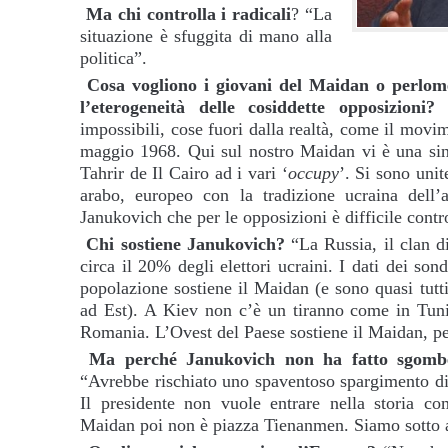
Ma chi controlla i radicali
? “La
situazione è sfuggita di mano alla
politica”.
Cosa vogliono i giovani del Maidan o perlomen
l’eterogeneità delle cosiddette opposizioni?
“
impossibili, cose fuori dalla realtà, come il movim
maggio 1968. Qui sul nostro Maidan vi è una sinte
Tahrir de Il Cairo ad i vari ‘
occupy
’. Si sono unit
arabo, europeo con la tradizione ucraina dell’
Janukovich che per le opposizioni è difficile contr
Chi sostiene Janukovich?
“La Russia, il clan d
circa il 20% degli elettori ucraini. I dati dei son
popolazione sostiene il Maidan (e sono quasi tutt
ad Est). A Kiev non c’è un tiranno come in Tun
Romania. L’Ovest del Paese sostiene il Maidan, pe
Ma perché Janukovich non ha fatto sgombe
“Avrebbe rischiato uno spaventoso spargimento di
Il presidente non vuole entrare nella storia co
Maidan poi non è piazza Tienanmen. Siamo sotto a