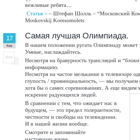
вежливые ребята…
Статья
– – Штефан Шолль – “Московский Комс
Moskovskij Komsomolets
Самая лучшая Олимпиада.
17
В нашем положении ругать Олимпиаду может т
Feb
Умные, наслаждайтесь.
2014
Несмотря на бравурность трансляций и “блоки
информацию.
Несмотря на частое мелькание в телевизоре о
глупость / провинциальность, — мы получае
хотя бы о самих соревнованиях. А еще видим
искренне радующихся людей.
В сравнении с тем, что ожидает нас в
будущем, — это предел толерантности,
честности и свободы на телевидении.
И в нашей жизни вообще.
Смотрите и запоминайте
настоящую жизнь,