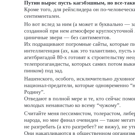
Путин вырос пусть кагэбэшным, но все-так
Кроме того, для рейхслидера он по-человеческ
сентиментален.
Но вот вслед за ним (а может и буквально — 
созданной при нем атмосфере круглосуточной
циничные звери — без сантиментов.
Их подращивают погромные сайты, которые п
интеллигенция (ах, как это талантливо, пусть 
агитбригадой 80-х готовят к строительству не
телепрогагандисты, которых самих потом вык
пинком) под зад.
Нашенского, особого, исключительно духовног
национал-предатели, которые одновременно “н
Родину”.
Отведают в полной мере и те, кто сейчас помог
молодых ненавистью ко всему “чужому”.
Считайте меня пессимистом, толерастом, либер
народа, но мне финал очевиден — такие мегат
не разгребать (а кто разгребет? не вижу), не 
Они накапливаются в общественном организм