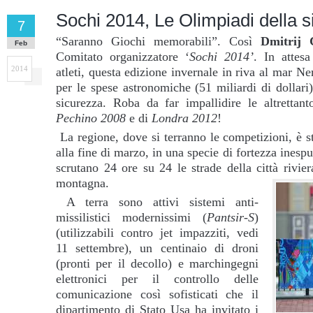
Sochi 2014, Le Olimpiadi della s
7
“Saranno Giochi memorabili”. Così
Dmitrij 
Feb
Comitato organizzatore ‘
Sochi 2014’
. In attesa
2014
atleti, questa edizione invernale in riva al mar Ne
per le spese astronomiche (51 miliardi di dollari)
sicurezza. Roba da far impallidire le altrettan
Pechino 2008
e di
Londra 2012
!
La regione, dove si terranno le competizioni, è s
alla fine di marzo, in una specie di fortezza inespug
scrutano 24 ore su 24 le strade della città rivie
montagna.
A terra sono attivi sistemi anti-
missilistici modernissimi (
Pantsir-S
)
(utilizzabili contro jet impazziti, vedi
11 settembre), un centinaio di droni
(pronti per il decollo) e marchingegni
elettronici per il controllo delle
comunicazione così sofisticati che il
dipartimento di Stato Usa ha invitato i