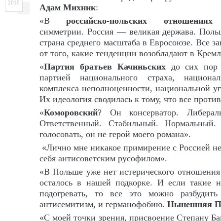
2010
Адам Михник
:
«В
российско-польских отношениях
симметрии. Россия — великая держава. Пол
страна среднего масштаба в Евросоюзе. Все з
от того, какие тенденции возобладают в Кремл
«
Партия братьев Качиньских
до сих пор
партией национального страха, национал
комплекса неполноценности, национальной уг
Их идеология сводилась к тому, что все против
«
Коморовский
? Он консерватор. Либерал
Ответственный. Стабильный. Нормальный.
голосовать, он не герой моего романа».
«Лично мне никакое примирение с Россией не
себя антисоветским русофилом».
«В Польше уже нет истерического отношения 
осталось в нашей подкорке. И если такие н
подогревать, то все это можно разбудит
антисемитизм, и германофобию.
Нынешняя По
«С моей точки зрения, присвоение Степану Ба