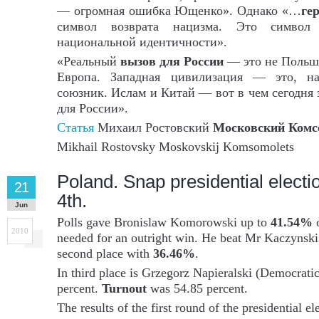
— огромная ошибка Ющенко». Однако «…
ге
символ возврата нацизма. Это символ
национальной идентичности».
«Реальный
вызов для России
— это не Польша
Европа. Западная цивилизация — это, на
союзник. Ислам и Китай — вот в чем сегодня 
для России».
Статья
Михаил Ростовский
Московский Комс
Mikhail Rostovsky Moskovskij Komsomolets
Poland. Snap presidential electio
21
4th.
Jun
Polls gave Bronislaw Komorowski up to
41.54%
o
2010
needed for an outright win. He beat Mr Kaczynski’
second place with
36.46%
.
In third place is Grzegorz Napieralski (Democrati
percent.
Turnout
was 54.85 percent.
The results of the first round of the presidential e