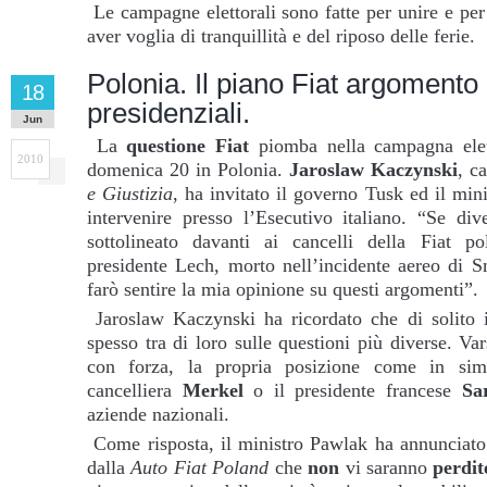
Le campagne elettorali sono fatte per unire e per
aver voglia di tranquillità e del riposo delle ferie.
Polonia. Il piano Fiat argomento 
18
presidenziali.
Jun
La
questione Fiat
piomba nella campagna elett
2010
domenica 20 in Polonia.
Jaroslaw Kaczynski
, c
e Giustizia
, ha invitato il governo Tusk ed il mi
intervenire presso l’Esecutivo italiano. “Se di
sottolineato davanti ai cancelli della Fiat po
presidente Lech, morto nell’incidente aereo di S
farò sentire la mia opinione su questi argomenti”.
Jaroslaw Kaczynski ha ricordato che di solito i
spesso tra di loro sulle questioni più diverse. Va
con forza, la propria posizione come in simi
cancelliera
Merkel
o il presidente francese
Sa
aziende nazionali.
Come risposta, il ministro Pawlak ha annunciato 
dalla
Auto Fiat Poland
che
non
vi saranno
perdit