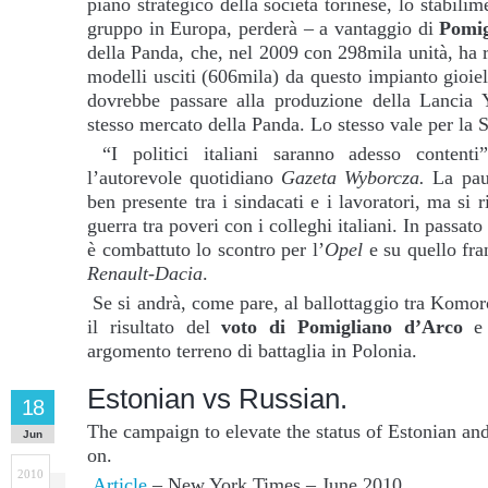
piano strategico della società torinese, lo stabili
gruppo in Europa, perderà – a vantaggio di
Pomig
della Panda, che, nel 2009 con 298mila unità, ha 
modelli usciti (606mila) da questo impianto gioie
dovrebbe passare alla produzione della Lancia 
stesso mercato della Panda. Lo stesso vale per la 
“I politici italiani saranno adesso contenti
l’autorevole quotidiano
Gazeta Wyborcza.
La pau
ben presente tra i sindacati e i lavoratori, ma si
guerra tra poveri con i colleghi italiani. In passat
è combattuto lo scontro per l’
Opel
e su quello fra
Renault-Dacia
.
Se si andrà, come pare, al ballottaggio tra Komor
il risultato del
voto di Pomigliano d’Arco
e 
argomento terreno di battaglia in Polonia.
Estonian vs Russian.
18
The campaign to elevate the status of Estonian an
Jun
on.
2010
Article
– New York Times – June 2010