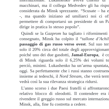
internazionale. Lukashenko aveva chiesto di 
macchinari, ma il collega Medvedev gli ha risp
considerata da Minsk sprezzante. “Scusate – ha ev
-, ma quando iniziano ad umiliarci noi ci o
permettere di comportarsi un presidente di un P
dirige in pratica lo stesso popolo”.
Quindi se la
Gazprom
ha tagliato i riforniment
consegnato, Minsk ha colpito il “
tallone d’Achil
passaggio di gas russo verso ovest
. Sul suo ter
solo il 20% circa del totale degli approvvigiona
poiché uno dei due gasdotti,
Jamal-Europa
, è co
di Minsk riguarda solo il 6,25% dei volumi tot
perciò, minimi. Lukashenko ha un’arma spuntata, 
oggi. Sa perfettamente che i russi stanno costruen
insieme ai tedeschi, il
Nord Stream
, che verrà ter
vedrà così la sua rilevanza strategica ridursi.
L’anno scorso i due Paesi fratelli si affrontaron
relativo blocco di oleodotti. Il contendere era i
rivendere il greggio russo sul mercato internazio
Minsk, alla, fine fu costretta a cedere.