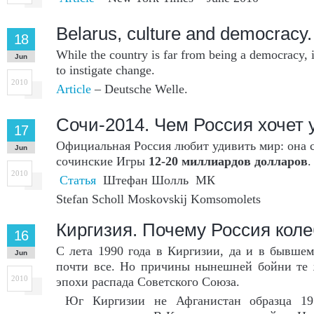
Belarus, culture and democracy.
18
While the country is far from being a democracy, i
Jun
to instigate change.
2010
Article
– Deutsche Welle.
Сочи-2014. Чем Россия хочет 
17
Официальная Россия любит удивить мир: она с
Jun
сочинские Игры
12-20 миллиардов долларов
.
2010
Статья
Штефан Шолль МК
Stefan Scholl Moskovskij Komsomolets
Киргизия. Почему Россия коле
16
С лета 1990 года в Киргизии, да и в бывше
Jun
почти все. Но причины нынешней бойни те ж
2010
эпохи распада Советского Союза.
Юг Киргизии не Афганистан образца 197