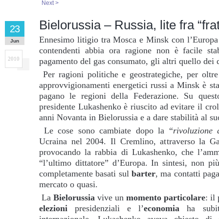
Next >
Bielorussia – Russia, lite fra “frat
23
Ennesimo litigio tra Mosca e Minsk con l’Europa a
Jun
contendenti abbia ora ragione non è facile stab
2010
pagamento del gas consumato, gli altri quello dei dir
Per ragioni politiche e geostrategiche, per oltr
approvvigionamenti energetici russi a Minsk è st
pagano le regioni della Federazione. Su ques
presidente Lukashenko è riuscito ad evitare il cro
anni Novanta in Bielorussia e a dare stabilità al s
Le cose sono cambiate dopo la “
rivoluzione 
Ucraina nel 2004. Il Cremlino, attraverso la Ga
provocando la rabbia di Lukashenko, che l’ammi
“l’ultimo dittatore” d’Europa. In sintesi, non più
completamente basati sul
barter
, ma contatti paga
mercato o quasi.
La
Bielorussia
vive un
momento particolare
: i
elezioni
presidenziali e l’
economia
ha subito