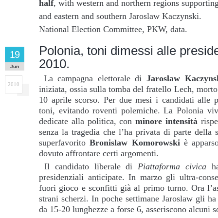
half
, with western and northern regions support
and eastern and southern Jaroslaw Kaczynski.
National Election Committee, PKW, data.
Polonia, toni dimessi alle preside
19
2010.
Jun
La campagna elettorale di
Jaroslaw Kaczyns
2010
iniziata, ossia sulla tomba del fratello Lech, mort
10 aprile scorso. Per due mesi i candidati alle 
toni, evitando roventi polemiche. La Polonia viv
dedicate alla politica, con
minore intensità
rispe
senza la tragedia che l’ha privata di parte della s
superfavorito
Bronislaw Komorowski
è appars
dovuto affrontare certi argomenti.
Il candidato liberale di
Piattaforma civica
ha
presidenziali anticipate. In marzo gli ultra-con
fuori gioco e sconfitti già al primo turno. Ora l’
strani scherzi. In poche settimane Jaroslaw gli h
da 15-20 lunghezze a forse 6, asseriscono alcuni 