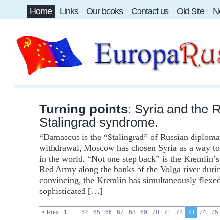
Home
Links
Our books
Contact us
Old Site
Ne
Turning points
:
Syria and the 
Stalingrad syndrome.
“Damascus is the “Stalingrad” of Russian diplomac
withdrawal, Moscow has chosen Syria as a way to 
in the world. “Not one step back” is the Kremlin’s 
Red Army along the banks of the Volga river duri
convincing, the Kremlin has simultaneously flexed
sophisticated […]
< Prev
1
...
64
65
66
67
68
69
70
71
72
73
74
75