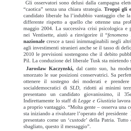
Gli osservatori sono delusi dalla campagna elett
“caotica” senza una chiara strategia.
Troppi gli 
candidato liberale ha l’indubbio vantaggio che l
differente rispetto a quello che ottenne una pro
maggio 2004. La successiva crisi psicologica e po
nei Ventisette, aiutò a rinvigorire il “
fenomeno 
nazionale
cresce a tassi inimmaginabili negli altr
agli investimenti stranieri anche se il tasso di defic
2010 le previsioni sostengono che il debito pubbl
Pil. La conduzione del liberale Tusk sta mietendo 
Jaroslaw Kaczynski,
dal canto suo, ha modera
smorzato le sue posizioni conservatrici. Sa perfe
ottenere il sostegno dei moderati e prendere
socialdemocratici di
SLD
, ridotti ai minimi ter
presentano un candidato giovanissimo, il 3
Indirettamente lo staff di
Legge e Giustizia
lavora
a proprio vantaggio. “Molta gente – osserva una co
sta iniziando a rivalutare l’operato del president
presentato come un ‘
custode
’ della Patria. Tutt
sbagliato, questo il messaggio”.