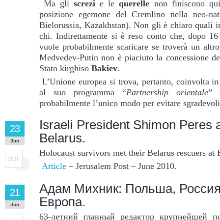
Ma gli
screzi
e le
querelle
non finiscono qui.
posizione egemone del Cremlino nella neo-n
Bielorussia, Kazakhstan). Non gli è chiaro quali 
chi. Indirettamente si è reso conto che, dopo 16
vuole probabilmente scaricare se troverà un altro
Medvedev-Putin non è piaciuto la concessione de
Stato kirghiso
Bakiev
.
L’Unione europea si trova, pertanto, coinvolta in
al suo programma “
Partnership orientale
” 
probabilmente l’unico modo per evitare sgradevoli
Israeli President Shimon Peres a
23
Belarus.
Jun
Holocaust survivors met their Belarus rescuers at 
2010
Article
– Jerusalem Post – June 2010.
Адам Михник: Польша, Россия
21
Европа.
Jun
63-летний главный редактор крупнейшей п