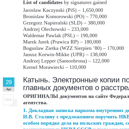
List of candidates
by signatures gained
Jaroslaw Kaczynski (PiS) – 1,650,000
Bronislaw Komorowski (PO) – 770,000
Grzegorz Napieralski (SLD) – 380,000
Andrzej Olechowski – 233,000
Waldemar Pawlak (PSL) – 190,000
Marek Jurek (Prawica RP) – 180,000
Boguslaw Zietka (WZZ Sierpien ’80) – 170,000
Janusz Korwin-Mikke (UPR) – 138,000
Andrzej Lepper (Samoobrona) – 122,000
Kornel Morawiecki – 110,000
Катынь. Электронные копии п
29
главных документов о расстре
Apr
ОРИГИНАЛЫ документов на сайте Федерал
2010
агентства.
1. Докладная записка наркома внутренних 
И.В. Сталину с предложением поручить НК
особом порядке дела на польских граждан, 