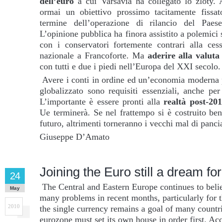
dell’euro
a cui Varsavia ha collegato lo zloty. 
ormai un obiettivo prossimo tacitamente fissat
termine dell’operazione di rilancio del Paes
L’opinione pubblica ha finora assistito a polemici sc
con i conservatori fortemente contrari alla cess
nazionale a Francoforte. Ma
aderire alla valuta
con tutti e due i piedi nell’Europa del XXI secolo.
Avere i conti in ordine ed un’economia moderna
globalizzato sono requisiti essenziali, anche pe
L’importante è essere pronti alla
realtà
post-20
Ue terminerà. Se nel frattempo si è costruito ben
futuro, altrimenti torneranno i vecchi mal di pancia
Giuseppe D’Amato
Joining the Euro still a dream f
24
The Central and Eastern Europe continues to believ
May
many problems in recent months, particularly for t
2010
the single currency remains a goal of many countri
eurozone must set its own house in order first. Ac