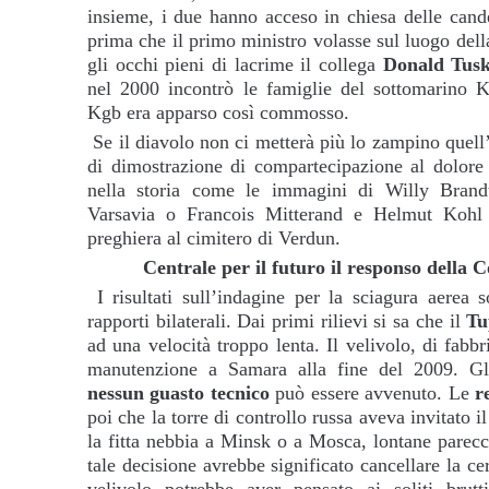
insieme, i due hanno acceso in chiesa delle cande
prima che il primo ministro volasse sul luogo dell
gli occhi pieni di lacrime il collega
Donald Tus
nel 2000 incontrò le famiglie del sottomarino Ku
Kgb era apparso così commosso.
Se il diavolo non ci metterà più lo zampino quell
di dimostrazione di compartecipazione al dolore 
nella storia come le immagini di Willy Brand
Varsavia o Francois Mitterand e Helmut Kohl 
preghiera al cimitero di Verdun.
Centrale per il futuro il responso della 
I risultati sull’indagine per la sciagura aerea 
rapporti bilaterali. Dai primi rilievi si sa che il
Tu
ad una velocità troppo lenta. Il velivolo, di fabbr
manutenzione a Samara alla fine del 2009. Gli
nessun guasto tecnico
può essere avvenuto. Le
r
poi che la torre di controllo russa aveva invitato il
la fitta nebbia a Minsk o a Mosca, lontane parec
tale decisione avrebbe significato cancellare la 