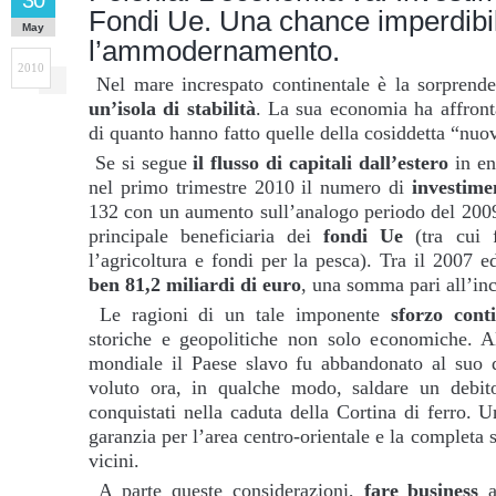
30
Fondi Ue. Una chance imperdibi
May
l’ammodernamento.
2010
Nel mare increspato continentale è la sorprend
un’isola di stabilità
. La sua economia ha affront
di quanto hanno fatto quelle della cosiddetta “nu
Se si segue
il flusso
di capitali dall’estero
in ent
nel primo trimestre 2010 il numero di
investimen
132 con un aumento sull’analogo periodo del 2009
principale beneficiaria dei
fondi Ue
(tra cui 
l’agricoltura e fondi per la pesca). Tra il 2007 e
ben 81,2 miliardi di euro
, una somma pari all’inc
Le ragioni di un tale imponente
sforzo conti
storiche e geopolitiche non solo economiche. A
mondiale il Paese slavo fu abbandonato al suo de
voluto ora, in qualche modo, saldare un debit
conquistati nella caduta della Cortina di ferro. 
garanzia per l’area centro-orientale e la completa s
vicini.
A parte queste considerazioni,
fare business
a