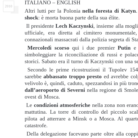
ITALIANO – ENGLISH
2010
Altri lutti per la Polonia
nella foresta di Katyn
.
shock
: è morta buona parte della sua élite.
Il presidente
Lech Kaczynski
, insieme alla mogl
ufficiale, era diretta al cimitero monumentale
connazionali massacrati dalla polizia segreta di St
Mercoledì scorso
qui i due premier
Putin
simboleggiare la riconciliazione di russi e polacc
storici. Sabato era il turno di Kaczynski con una 
Secondo le prime ricostruzioni il Tupolev 154,
sarebbe
abbassato troppo presto
ed avrebbe colp
velivolo è, quindi, caduto, spezzandosi in più tron
dall’aeroporto di Severni
nella regione di Smole
ovest di Mosca.
Le
condizioni atmosferiche
nella zona non erano
mattutina. La torre di controllo del piccolo scal
pilota ad atterrare a Minsk o a Mosca. Al quarto 
catastrofe.
Della delegazione facevano parte oltre alla coppi