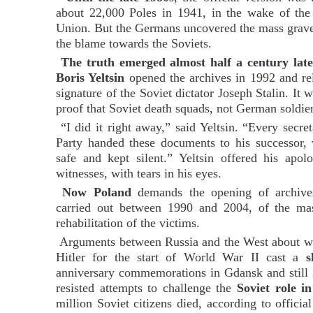
about 22,000 Poles in 1941, in the wake of the
Union. But the Germans uncovered the mass graves
the blame towards the Soviets.
The truth emerged almost half a century late
Boris Yeltsin
opened the archives in 1992 and re
signature of the Soviet dictator Joseph Stalin. It wa
proof that Soviet death squads, not German soldier
“I did it right away,” said Yeltsin. “Every secr
Party handed these documents to his successor,
safe and kept silent.” Yeltsin offered his apol
witnesses, with tears in his eyes.
Now Poland
demands the opening of archives 
carried out between 1990 and 2004, of the mass
rehabilitation of the victims.
Arguments between Russia and the West about wh
Hitler for the start of World War II cast a
s
anniversary commemorations in Gdansk and still i
resisted attempts to challenge the
Soviet role 
million Soviet citizens died, according to officia