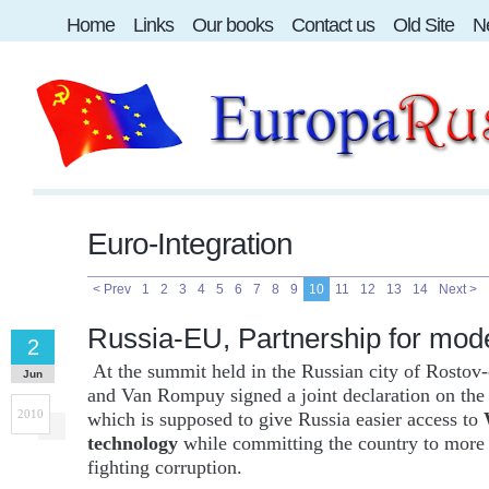
Home
Links
Our books
Contact us
Old Site
Ne
Euro-Integration
< Prev
1
2
3
4
5
6
7
8
9
10
11
12
13
14
Next >
Russia-EU, Partnership for mode
2
At the summit held in the Russian city of Rosto
Jun
and Van Rompuy signed a joint declaration on th
2010
which is supposed to give Russia easier access to
technology
while committing the country to more
fighting corruption.