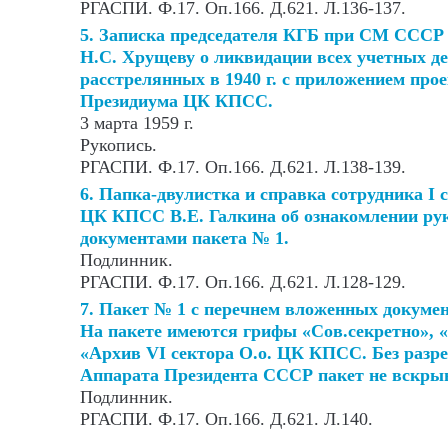
РГАСПИ. Ф.17. Оп.166. Д.621. Л.136-137.
5. Записка председателя КГБ при СМ СССР
Н.С. Хрущеву о ликвидации всех учетных де
расстрелянных в 1940 г. с приложением про
Президиума ЦК КПСС.
3 марта 1959 г.
Рукопись.
РГАСПИ. Ф.17. Оп.166. Д.621. Л.138-139.
6. Папка-двулистка и справка сотрудника I 
ЦК КПСС В.Е. Галкина об ознакомлении ру
документами пакета № 1.
Подлинник.
РГАСПИ. Ф.17. Оп.166. Д.621. Л.128-129.
7. Пакет № 1 с перечнем вложенных докумен
На пакете имеются грифы «Сов.секретно», «
«Архив VI сектора О.о. ЦК КПСС. Без разр
Аппарата Президента СССР пакет не вскрыва
Подлинник.
РГАСПИ. Ф.17. Оп.166. Д.621. Л.140.