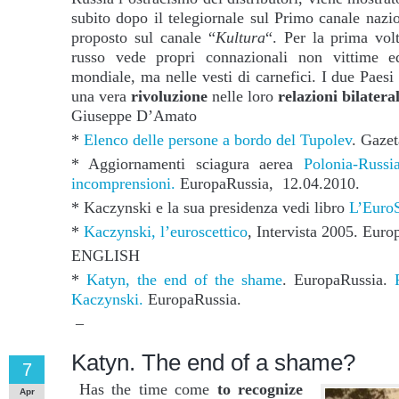
subito dopo il telegiornale sul Primo canale nazi
proposto sul canale “
Kultura
“. Per la prima volt
russo vede propri connazionali non vittime e
mondiale, ma nelle vesti di carnefici. I due Paes
una vera
rivoluzione
nelle loro
relazioni bilateral
Giuseppe D’Amato
*
Elenco delle persone a bordo del Tupolev
. Gazet
* Aggiornamenti sciagura aerea
Polonia-Russi
incomprensioni.
EuropaRussia, 12.04.2010.
* Kaczynski e la sua presidenza vedi libro
L’EuroS
*
Kaczynski, l’euroscettico
, Intervista 2005. Euro
ENGLISH
*
Katyn, the end of the shame
. EuropaRussia.
Kaczynski.
EuropaRussia.
–
Katyn. The end of a shame?
7
Has the time come
to recognize
Apr