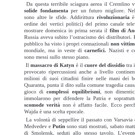
Da questa terribile sciagura aerea il Cremlino v
solide fondamenta
per un futuro migliore. Nell
sono altre le sfide. Addirittura
rivoluzionaria
è 
ordine dei vertici politici) del primo canale tel
mostrare domenica in prima serata il
film di A
Russia aveva subito l’ostracismo dei distributori. 
pubblico ha visto i propri connazionali
non vittim
mondiale, ma in veste di
carnefici.
Nazisti e co
sono messi sullo stesso piano.
Il
massacro di Katyn
è il
cuore del dissidio
tra 
provocato ripercussioni anche a livello continen
milioni di suoi cittadini finire nelle mani dei 
Quaranta, punta il dito sulla comune tragedia causa
gioco di
complessi equilibrismi
, non dimentic
immolarono per difendere la Patria e soprattutt
scomode verità
non è affatto facile. Ecco perch
Wajda è una scelta epocale.
La volontà di seppellire il passato con Varsavia
Medvedev e
Putin
sono stati mostrati, sabato mat
di Smolensk, seduti allo stesso tavolo. L’even