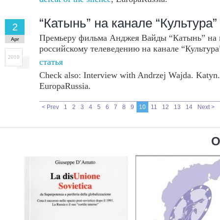
“Катынь” на канале “Культура”
2
Премьеру фильма Анджея Вайды “Катынь” на 
Apr
российскому телеведению на канале “Культура
2010
статья
Check also: Interview with Andrzej Wajda. Katyn
EuropaRussia.
< Prev
1
2
3
4
5
6
7
8
9
10
11
12
13
14
Next >
O