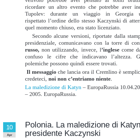
velivolo potrebbe aver pensato ai soliti brutt
ricordare un altro evento che potrebbe aver inc
Tupolev: durante un viaggio in Georgia 
rispettato l’ordine dello stesso Kaczynski di atter
quel momento chiuso, era stato licenziato.
Secondo alcune versioni, riportate dalla stampa,
presidenziale, comunicavano con la torre di con
russo,
non utilizzando, invece, l
’inglese
come da
confuso le cifre che indicavano l’altezza. G
polemiche possono quindi essere trovati.
Il m
essaggio
che lancia ora il Cremlino è semplic
credeteci,
noi non c’entriamo niente
.
La maledizione di Katyn
– EuropaRussia 10.04.2
– 2005. EuropaRussia.
Polonia. La maledizione di Katyn
10
presidente Kaczynski
Apr