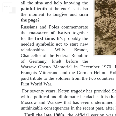
all the
sins
and help knowing the
2010
painful truth
at the end? Is it also
the moment
to forgive
and
turn
the page
?
Russians and Poles commemorate
the
massacre of Katyn
together
for the
first time
. It’s probably the
needed
symbolic act
to start new
relationships. Willy Brandt,
Chancellor of the Federal Republic
of Germany, knelt before the
Warsaw Ghetto Memorial in December 1970. In
François Mitterrand and the German Helmut Koh
paid tribute to the soldiers from the two countrie
First World War.
For seventy years, Katyn tragedy has provided S
with a political and diplomatic headache. It is
the
Moscow and Warsaw that has even undermined E
unthinkable consequences in the recent past, afte
Until the late 1980s
, the official version was