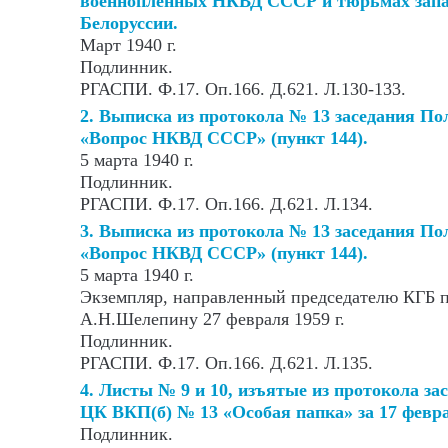
военнопленных НКВД СССР и тюрьмах запа
Белоруссии.
Март 1940 г.
Подлинник.
РГАСПИ. Ф.17. Оп.166. Д.621. Л.130-133.
2. Выписка из протокола № 13 заседания П
«Вопрос НКВД СССР» (пункт 144).
5 марта 1940 г.
Подлинник.
РГАСПИ. Ф.17. Оп.166. Д.621. Л.134.
3. Выписка из протокола № 13 заседания П
«Вопрос НКВД СССР» (пункт 144).
5 марта 1940 г.
Экземпляр, направленный председателю КГБ
А.Н.Шелепину 27 февраля 1959 г.
Подлинник.
РГАСПИ. Ф.17. Оп.166. Д.621. Л.135.
4. Листы № 9 и 10, изъятые из протокола з
ЦК ВКП(б) № 13 «Особая папка» за 17 феврал
Подлинник.