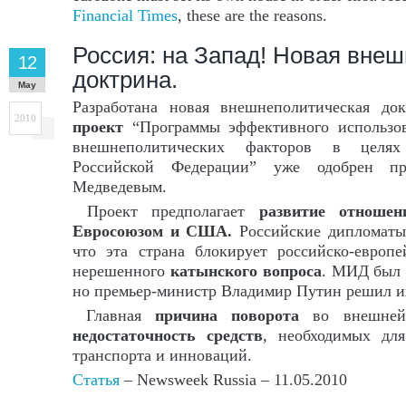
Financial Times
, these are the reasons.
Россия: на Запад! Новая вне
12
доктрина.
May
Разработана новая внешнеполитическая до
2010
проект
“Программы эффективного использов
внешнеполитических факторов в целях 
Российской Федерации” уже одобрен п
Медведевым.
Проект предполагает
развитие отношен
Евросоюзом и США.
Российские дипломаты
что эта страна блокирует российско-европе
нерешенного
катынского вопроса
. МИД был 
но премьер-министр Владимир Путин решил и
Главная
причина поворота
во внешней 
недостаточность средств
, необходимых для
транспорта и инноваций.
Статья
– Newsweek Russia – 11.05.2010