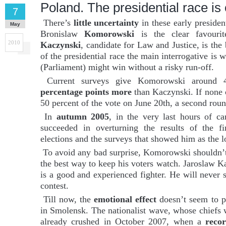
Poland. The presidential race is o
7
There’s
little uncertainty
in these early president
May
Bronislaw
Komorowski
is the clear favourit
2010
Kaczynski
, candidate for Law and Justice, is the 
of the presidential race the main interrogative is 
(Parliament) might win without a risky run-off.
Current surveys give Komorowski around 
percentage points more
than Kaczynski. If none o
50 percent of the vote on June 20th, a second roun
In
autumn 2005
, in the very last hours of 
succeeded in overturning the results of the fi
elections and the surveys that showed him as the l
To avoid any bad surprise, Komorowski shouldn’t f
the best way to keep his voters watch. Jaroslaw Ka
is a good and experienced fighter. He will never 
contest.
Till now, the
emotional effect
doesn’t seem to pl
in Smolensk. The nationalist wave, whose chiefs 
already crushed in October 2007, when a
reco