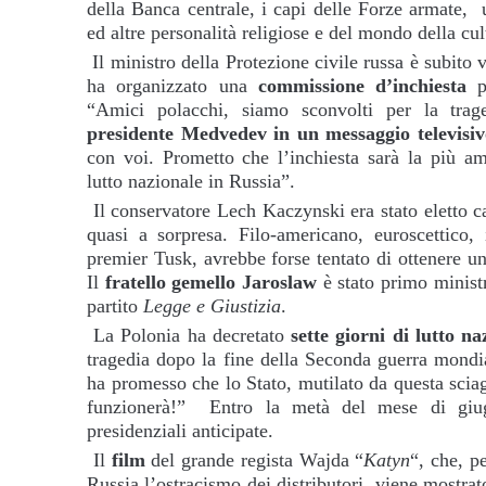
della Banca centrale, i capi delle Forze armate, 
ed altre personalità religiose e del mondo della cu
Il ministro della Protezione civile russa è subito
ha organizzato una
commissione d’inchiesta
pr
“Amici polacchi, siamo sconvolti per la trag
presidente Medvedev in un messaggio televisiv
con voi. Prometto che l’inchiesta sarà la più am
lutto nazionale in Russia”.
Il conservatore Lech Kaczynski era stato eletto 
quasi a sorpresa. Filo-americano, euroscettico,
premier Tusk, avrebbe forse tentato di ottenere 
Il
fratello gemello
Jaroslaw
è stato primo ministr
partito
Legge e Giustizia
.
La Polonia ha decretato
sette giorni di lutto na
tragedia dopo la fine della Seconda guerra mondi
ha promesso che lo Stato, mutilato da questa scia
funzionerà!” Entro la metà del mese di giug
presidenziali anticipate.
Il
film
del grande regista Wajda “
Katyn
“, che, p
Russia l’ostracismo dei distributori, viene mostra