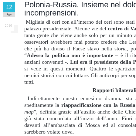
Polonia-Russia. Insieme nel dol
12
incomprensioni.
Apr
Migliaia di ceri con all’interno dei ceri sono stati 
2010
palazzo presidenziale. Alcune vie del
centro di V
tanta gente che viene anche solo per un minuto a
osservatori avrebbero mai potuto credere che Lec
che più ha diviso il Paese slavo nella storia, po
“
Adesso la politica non è importante
– è il rit
anziani convenuti -.
Lui era il presidente della 
si vede in questi momenti. Quattro le spartizion
nemici storici con cui lottare. Gli anticorpi per so
tutti.
Rapporti bilateral
Indirettamente questo ennesimo dramma sta a
speditamente la
riappacificazione con la Russia
map
”, definita grazie all’ausilio anche delle Chie
già stata concordata all’inizio dell’anno. Fiori
davanti all’ambasciata di Mosca ed al consol
sarebbero volate uova.